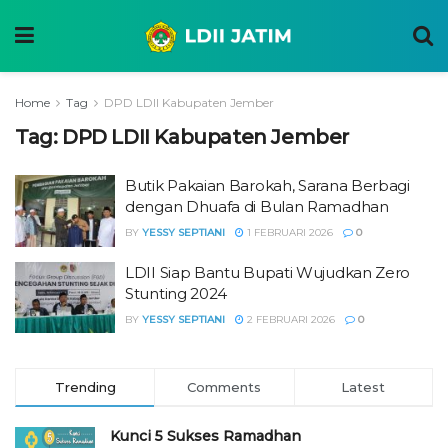
Home
Tag
DPD LDII Kabupaten Jember
Tag:
DPD LDII Kabupaten Jember
Butik Pakaian Barokah, Sarana Berbagi
dengan Dhuafa di Bulan Ramadhan
BY
YESSY SEPTIANI
1 FEBRUARI 2026
0
LDII Siap Bantu Bupati Wujudkan Zero
Stunting 2024
BY
YESSY SEPTIANI
2 FEBRUARI 2026
0
Trending
Comments
Latest
Kunci 5 Sukses Ramadhan