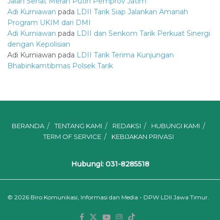
Jalan Sehat Merah Putih Pemprov Jatim
Adi Kurniawan
pada
LDII Tarik Siap Jalankan Amanah
Program UKIM dari DMI
Adi Kurniawan
pada
LDII dan Senkom Tarik Perkuat Sinergi
dengan Kepolisian
Adi Kurniawan
pada
LDII Tarik Terima Kunjungan
Bhabinkamtibmas Polsek Tarik
BERANDA
TENTANG KAMI
REDAKSI
HUBUNGI KAMI
TERM OF SERVICE
KEBIJAKAN PRIVASI
Hubungi: 031-8285518
© 2026
Biro Komunikasi, Informasi dan Media - DPW LDII Jawa Timur.