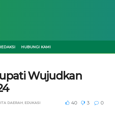
REDAKSI
HUBUNGI KAMI
Bupati Wujudkan
24
40
3
0
ITA DAERAH
,
EDUKASI