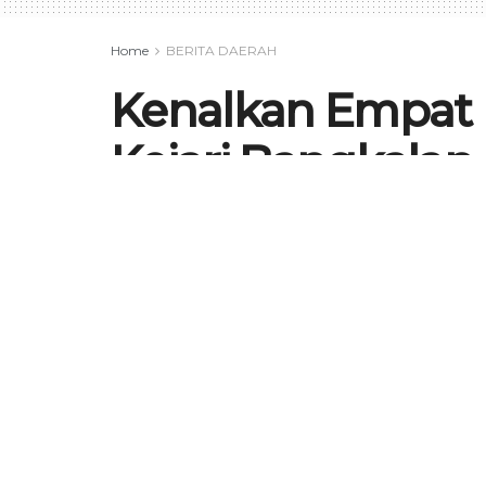
Home
BERITA DAERAH
Kenalkan Empat 
Kejari Bangkalan
Hukum Pada War
by
Ali Mustika
2 Februari 2026
in
BERITA DAERAH
,
EDUKASI
,
SEPUTAR JATIM