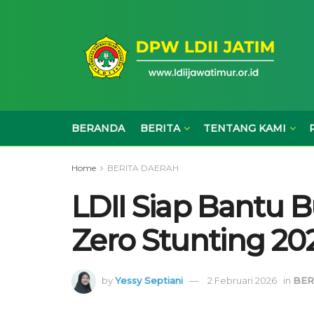
BERANDA
BERITA
TENTANG KAMI
Home
BERITA DAERAH
LDII Siap Bantu 
Zero Stunting 20
by
Yessy Septiani
2 Februari 2026
in
BER