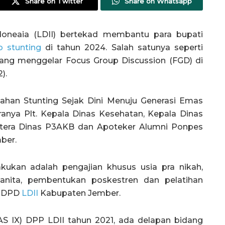
Share on Twitter
Share on Whatsapp
eaia (LDII) bertekad membantu para bupati
o stunting
di tahun 2024. Salah satunya seperti
ang menggelar Focus Group Discussion (FGD) di
).
han Stunting Sejak Dini Menuju Generasi Emas
ranya Plt. Kepala Dinas Kesehatan, Kepala Dinas
ahtera Dinas P3AKB dan Apoteker Alumni Ponpes
ber.
kukan adalah pengajian khusus usia pra nikah,
 wanita, pembentukan poskestren dan pelatihan
ua DPD
LDII
Kabupaten Jember.
S IX) DPP LDII tahun 2021, ada delapan bidang