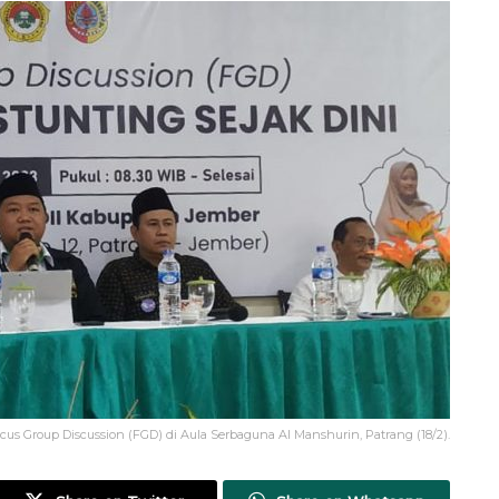
s Group Discussion (FGD) di Aula Serbaguna Al Manshurin, Patrang (18/2).