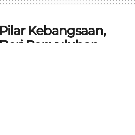
Pilar Kebangsaan,
 Beri Penyuluhan
ga LDII
156
7
0