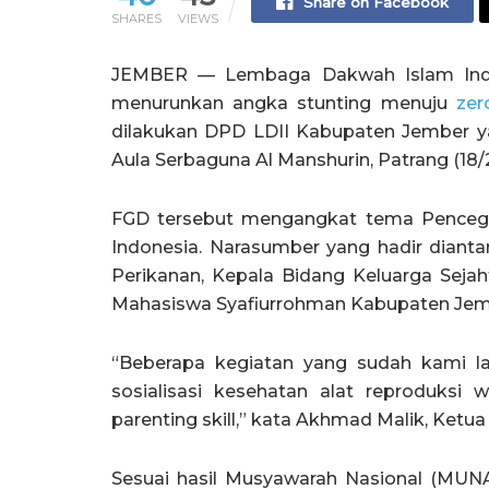
Share on Facebook
SHARES
VIEWS
JEMBER — Lembaga Dakwah Islam Indon
menurunkan angka stunting menuju
zer
dilakukan DPD LDII Kabupaten Jember y
Aula Serbaguna Al Manshurin, Patrang (18/2
FGD tersebut mengangkat tema Pencega
Indonesia. Narasumber yang hadir dianta
Perikanan, Kepala Bidang Keluarga Sej
Mahasiswa Syafiurrohman Kabupaten Jem
“Beberapa kegiatan yang sudah kami la
sosialisasi kesehatan alat reproduksi
parenting skill,” kata Akhmad Malik, Ket
Sesuai hasil Musyawarah Nasional (MUNA