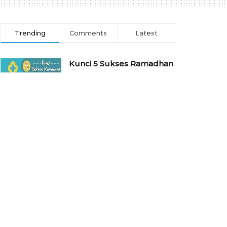
Trending
Comments
Latest
Kunci 5 Sukses Ramadhan
7 APRIL 2022
Sejarah dan Profil Pondok
Pesantren Wali Barokah
Kediri
10 NOVEMBER 2016
⁠⁠⁠Profil Pondok Pesantren
Gadingmangu
10 NOVEMBER 2016