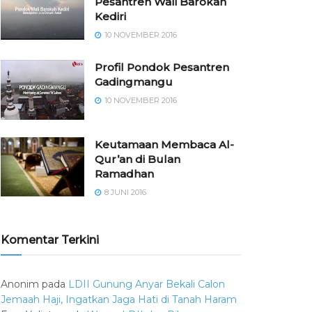
Pesantren Wali Barokah
Kediri
10 NOVEMBER 2016
⁠⁠⁠Profil Pondok Pesantren
Gadingmangu
10 NOVEMBER 2016
Keutamaan Membaca Al-
Qur’an di Bulan
Ramadhan
8 JUNI 2016
Komentar Terkini
Anonim
pada
LDII Gunung Anyar Bekali Calon
Jemaah Haji, Ingatkan Jaga Hati di Tanah Haram