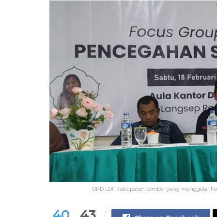
DPD LDII Kabupaten Jember yang menggelar Focu
40
43