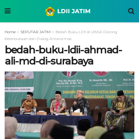
Home
SEPUTAR JATIM
Bedah Buku LDII di UINSA Dorong
Keterbukaan dan Dialog Antarormas
bedah-buku-ldii-ahmad-
ali-md-di-surabaya