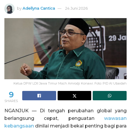
by
Adellyna Cantica
24 Juni 2026
Ketua DPW LDII Jawa Timur Moch Amrodji Konawi. Foto: PID Al Ubaidah
9
SHARES
NGANJUK — Di tengah perubahan global yang
berlangsung cepat, penguatan
wawasan
kebangsaan
dinilai menjadi bekal penting bagi para