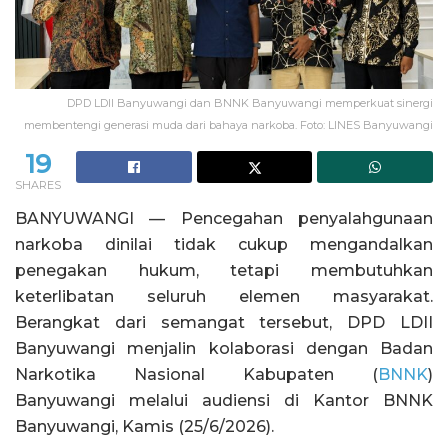
DPD LDII Banyuwangi dan BNNK Banyuwangi memperkuat sinergi
membentengi generasi muda dari bahaya narkoba. Foto: LINES Banyuwangi
19
SHARES
BANYUWANGI — Pencegahan penyalahgunaan
narkoba dinilai tidak cukup mengandalkan
penegakan hukum, tetapi membutuhkan
keterlibatan seluruh elemen masyarakat.
Berangkat dari semangat tersebut, DPD LDII
Banyuwangi menjalin kolaborasi dengan Badan
Narkotika Nasional Kabupaten (
BNNK
)
Banyuwangi melalui audiensi di Kantor BNNK
Banyuwangi, Kamis (25/6/2026).