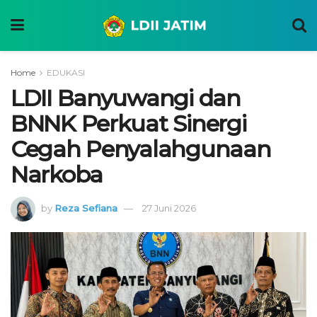
Home
EDUKASI
LDII Banyuwangi dan
BNNK Perkuat Sinergi
Cegah Penyalahgunaan
Narkoba
by
Reza Sefiana
27 Juni 2026