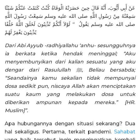
عَنْ أَبِي أَيُّوبَ، أَنَّهُ قَالَ حِينَ حَضَرَتْهُ الْوَفَاةُ كُنْتُ كَتَمْتُ عَنْكُمْ شَيْئًا
سَمِعْتُهُ مِنْ رَسُولِ اللَّهِ صلى الله عليه وسلم سَمِعْتُ رَسُولَ اللَّهِ
صلى الله عليه وسلم يَقُولُ ‏ “‏ لَوْلاَ أَنَّكُمْ تُذْنِبُونَ لَخَلَقَ اللَّهُ خَلْقًا
يُذْنِبُونَ يَغْفِرُ لَهُمْ
Dari Abi Ayyub -radhiyallahu ‘anhu- sesungguhnya
ia berkata ketika hendak meninggal; “Aku
menyembunyikan dari kalian sesuatu yang aku
dengar dari Rasulullah ﷺ, Beliau bersabda;
“Seandainya kamu sekalian tidak mempunyai
dosa sedikit pun, niscaya Allah akan menciptakan
suatu kaum yang melakukan dosa untuk
diberikan ampunan kepada mereka.” [HR.
Muslim]”.
Apa hubungannya dengan situasi sekarang? Dua
hal sekaligus. Pertama, terkait pandemi.
Sahabat
yang baik tersebut ingin mengingatkan kembali