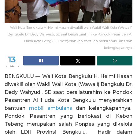
Wali Kota Bengkulu H. Helmi Hasan diwakili oleh Wakil Wali Kota (Wawali)
Bengkulu Dr. Dedy Wahyudi, SE saat bersilaturahim ke Pondok Pesantren Al
Huda Kota Bengkulu menyerahkan bantuan mobil ambulans dan
kelengkapannya.
13
SHARES
BENGKULU — Wali Kota Bengkulu H. Helmi Hasan
diwakili oleh Wakil Wali Kota (Wawali) Bengkulu Dr.
Dedy Wahyudi, SE saat bersilaturahim ke Pondok
Pesantren Al Huda Kota Bengkulu menyerahkan
bantuan
mobil ambulans
dan kelengkapannya.
Pondok Pesantren yang berlokasi di Kebon
Tebeng merupakan salah Ponpes yang dikelola
oleh LDII Provinsi Bengkulu. Hadir dalam