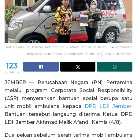
Ketua DPD LDII Jember Akhmad Malik Afandi terima bantuan CSR Pertamina
berupa satu unit mobil ambulance, Kamis (4/7). Dok: LDII Jember.
123
SHARES
JEMBER — Perusahaan Negara (PN) Pertamina
melalui program Corporate Social Responsibility
(CSR) menyerahkan bantuan sosial berupa satu
unit mobil ambulans kepada
DPD LDII Jember
.
Bantuan tersebut langsung diterima Ketua DPD
LDII Jember Akhmad Malik Afandi, Kamis (4/8).
Dua pekan sebelum serah terima mobil ambulans