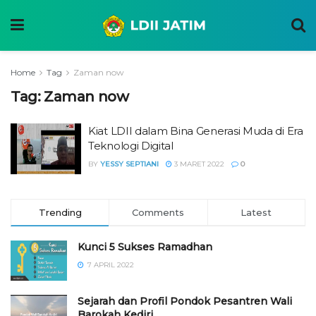
Home
Tag
Zaman now
Tag:
Zaman now
Kiat LDII dalam Bina Generasi Muda di Era
Teknologi Digital
BY
YESSY SEPTIANI
3 MARET 2022
0
Trending
Comments
Latest
Kunci 5 Sukses Ramadhan
7 APRIL 2022
Sejarah dan Profil Pondok Pesantren Wali
Barokah Kediri