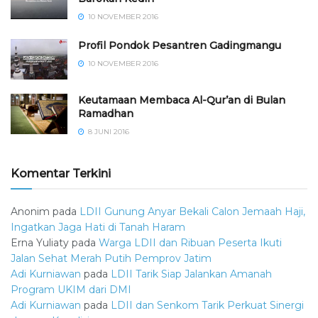
10 NOVEMBER 2016
⁠⁠⁠Profil Pondok Pesantren Gadingmangu
10 NOVEMBER 2016
Keutamaan Membaca Al-Qur’an di Bulan
Ramadhan
8 JUNI 2016
Komentar Terkini
Anonim
pada
LDII Gunung Anyar Bekali Calon Jemaah Haji,
Ingatkan Jaga Hati di Tanah Haram
Erna Yuliaty
pada
Warga LDII dan Ribuan Peserta Ikuti
Jalan Sehat Merah Putih Pemprov Jatim
Adi Kurniawan
pada
LDII Tarik Siap Jalankan Amanah
Program UKIM dari DMI
Adi Kurniawan
pada
LDII dan Senkom Tarik Perkuat Sinergi