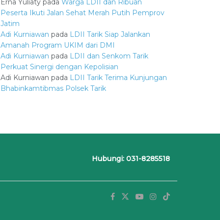
Erna Yuliaty
pada
Warga LDII dan Ribuan
Peserta Ikuti Jalan Sehat Merah Putih Pemprov
Jatim
Adi Kurniawan
pada
LDII Tarik Siap Jalankan
Amanah Program UKIM dari DMI
Adi Kurniawan
pada
LDII dan Senkom Tarik
Perkuat Sinergi dengan Kepolisian
Adi Kurniawan
pada
LDII Tarik Terima Kunjungan
Bhabinkamtibmas Polsek Tarik
Hubungi: 031-8285518