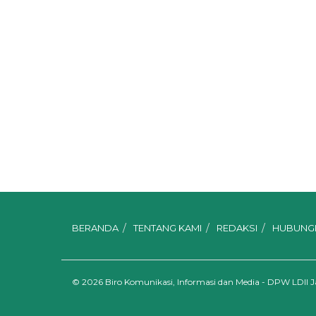
BERANDA
TENTANG KAMI
REDAKSI
HUBUNGI
© 2026
Biro Komunikasi, Informasi dan Media - DPW LDII 