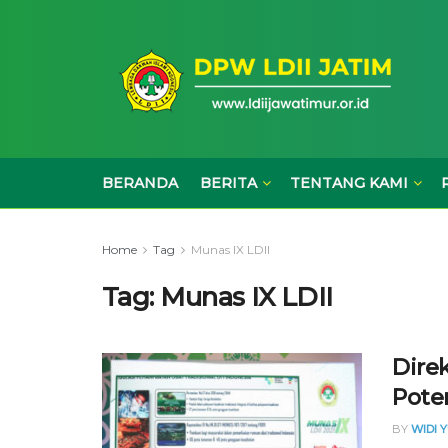
BERANDA
BERITA
TENTANG KAMI
Home
Tag
Munas IX LDII
Tag:
Munas IX LDII
Dire
Poten
BY
WIDI 