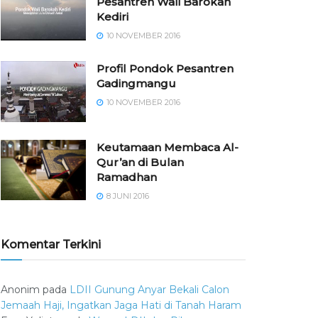
Pesantren Wali Barokah
Kediri
10 NOVEMBER 2016
⁠⁠⁠Profil Pondok Pesantren
Gadingmangu
10 NOVEMBER 2016
Keutamaan Membaca Al-
Qur’an di Bulan
Ramadhan
8 JUNI 2016
Komentar Terkini
Anonim
pada
LDII Gunung Anyar Bekali Calon
Jemaah Haji, Ingatkan Jaga Hati di Tanah Haram