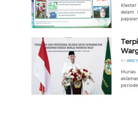
Klaster
dalam 
paparan 
Terp
Warg
BY
WIDI 
Munas 
aklama
periode