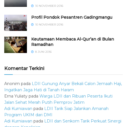
10 NOVEMBER 2016
⁠⁠⁠Profil Pondok Pesantren Gadingmangu
10 NOVEMBER 2016
Keutamaan Membaca Al-Qur’an di Bulan
Ramadhan
8 JUNI 2016
Komentar Terkini
Anonim
pada
LDII Gunung Anyar Bekali Calon Jemaah Haji,
Ingatkan Jaga Hati di Tanah Haram
Erna Yuliaty
pada
Warga LDII dan Ribuan Peserta Ikuti
Jalan Sehat Merah Putih Pemprov Jatim
Adi Kurniawan
pada
LDII Tarik Siap Jalankan Amanah
Program UKIM dari DMI
Adi Kurniawan
pada
LDII dan Senkom Tarik Perkuat Sinergi