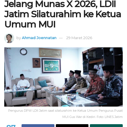
Jelang Munas X 2026, LDII
Jatim Silaturahim ke Ketua
Umum MUI
by
Ahmad Joennatan
29 Maret 2026
Pengurus DPW LDII Jatim saat silaturahim ke Ketua Umum Pengurus Pusat
MUI Gus War di Kediri. Foto: LINES Jatim