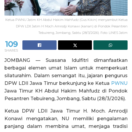
Ketua PWNU Jatim KH Abdul Hakim Mahfudz (Gus Kikin) menyambut Ketua
DPW LDII Jatim H Moch Amrodji Konawi (kanan) di Pondok Pesantren
Tebuireng, Jombang, Sabtu (28/3/2026). Foto: LINES Jatim
109
SHARES
JOMBANG — Suasana Idulfitri dimanfaatkan
berbagai elemen umat Islam untuk memperkuat
silaturahim. Dalam semangat itu, jajaran pengurus
DPW LDII Jawa Timur berkunjung ke Ketua
PWNU
Jawa Timur KH Abdul Hakim Mahfudz di Pondok
Pesantren Tebuireng, Jombang, Sabtu (28/3/2026).
Ketua DPW LDII Jawa Timur H. Moch. Amrodji
Konawi mengatakan, NU memiliki pengalaman
panjang dalam membina umat, menjaga tradisi