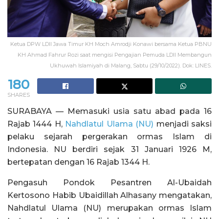
Ketua DPW LDII Jawa Timur KH Moch Amrodji Konawi bersama Ketua PBNU
KH Ahmad Fahrur Rozi saat mengisi Pengajian Pemuda LDII Membangun
Ukhuwah Islamiyah di Malang, Sabtu (29/10/2022). Dok: LINES.
180
SHARES
SURABAYA — Memasuki usia satu abad pada 16
Rajab 1444 H,
Nahdlatul Ulama (NU)
menjadi saksi
pelaku sejarah pergerakan ormas Islam di
Indonesia. NU berdiri sejak 31 Januari 1926 M,
bertepatan dengan 16 Rajab 1344 H.
Pengasuh Pondok Pesantren Al-Ubaidah
Kertosono Habib Ubaidillah Alhasany mengatakan,
Nahdlatul Ulama (NU) merupakan ormas Islam