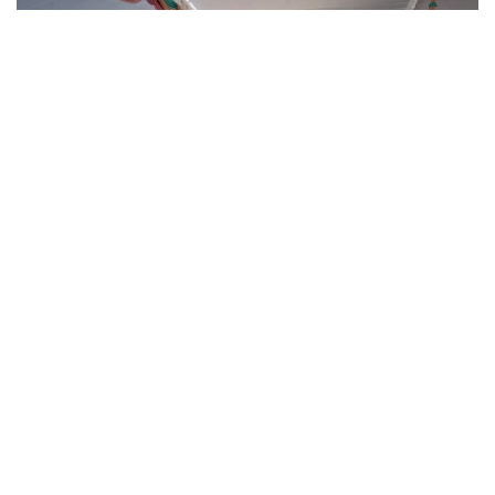
Pengurus Cabang (PC) LDII Sumobito dan Mojoagung berkolaborasi
menggelar Festival Anak Sholeh dan Sholehah (FASS) di Masjid Al Mujtahid
Madiopuro, Kecamatan Sumobito, Jombang, Minggu (29/1).
180
SHARES
JOMBANG — Pengurus Cabang (PC) LDII Sumobito
dan Mojoagung berkolaborasi menggelar
Festival