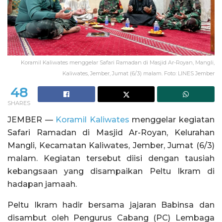
Koramil Kaliwates menggelar Safari Ramadan di Masjid Ar-Royan, Mangli,
Kaliwates, Jember, Jumat (6/3) malam. Foto: LINES Jember
48
SHARES
JEMBER —
Koramil Kaliwates
menggelar kegiatan
Safari Ramadan di Masjid Ar-Royan, Kelurahan
Mangli, Kecamatan Kaliwates, Jember, Jumat (6/3)
malam. Kegiatan tersebut diisi dengan tausiah
kebangsaan yang disampaikan Peltu Ikram di
hadapan jamaah.
Peltu Ikram hadir bersama jajaran Babinsa dan
disambut oleh Pengurus Cabang (PC) Lembaga