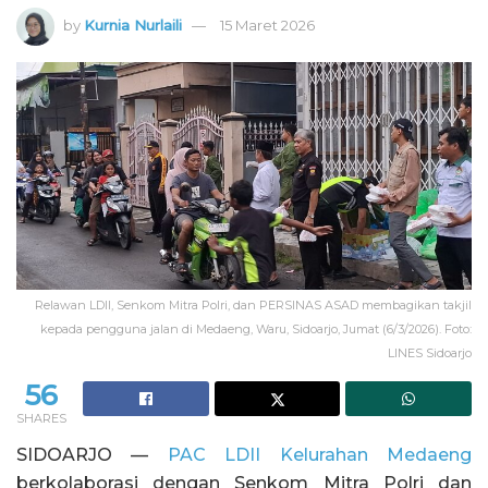
by
Kurnia Nurlaili
15 Maret 2026
Relawan LDII, Senkom Mitra Polri, dan PERSINAS ASAD membagikan takjil
kepada pengguna jalan di Medaeng, Waru, Sidoarjo, Jumat (6/3/2026). Foto:
LINES Sidoarjo
56
SHARES
SIDOARJO —
PAC LDII Kelurahan Medaeng
berkolaborasi dengan Senkom Mitra Polri dan