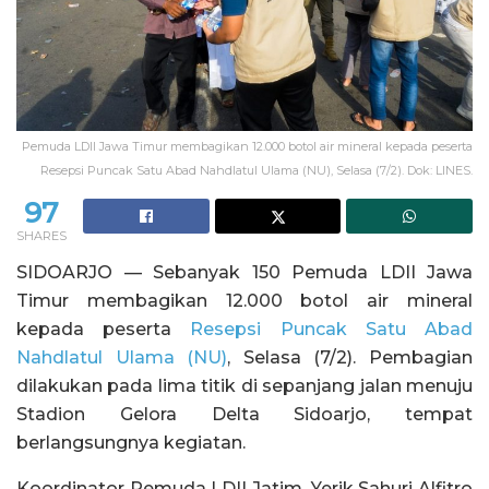
Pemuda LDII Jawa Timur membagikan 12.000 botol air mineral kepada peserta
Resepsi Puncak Satu Abad Nahdlatul Ulama (NU), Selasa (7/2). Dok: LINES.
97
SHARES
SIDOARJO — Sebanyak 150 Pemuda LDII Jawa
Timur membagikan 12.000 botol air mineral
kepada peserta
Resepsi Puncak Satu Abad
Nahdlatul Ulama (NU)
, Selasa (7/2). Pembagian
dilakukan pada lima titik di sepanjang jalan menuju
Stadion Gelora Delta Sidoarjo, tempat
berlangsungnya kegiatan.
Koordinator Pemuda LDII Jatim, Yerik Sahuri Alfitro