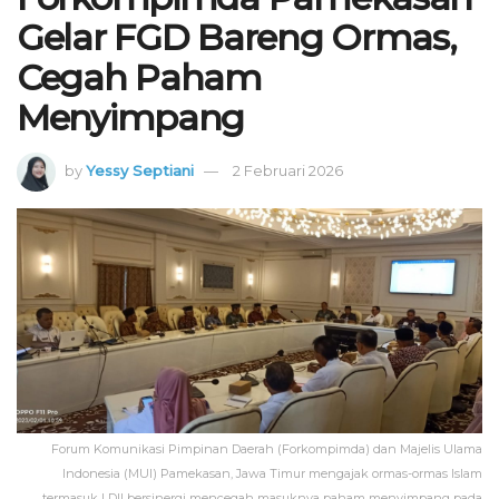
Gelar FGD Bareng Ormas,
Cegah Paham
Menyimpang
by
Yessy Septiani
2 Februari 2026
Forum Komunikasi Pimpinan Daerah (Forkompimda) dan Majelis Ulama
Indonesia (MUI) Pamekasan, Jawa Timur mengajak ormas-ormas Islam
termasuk LDII bersinergi mencegah masuknya paham menyimpang pada