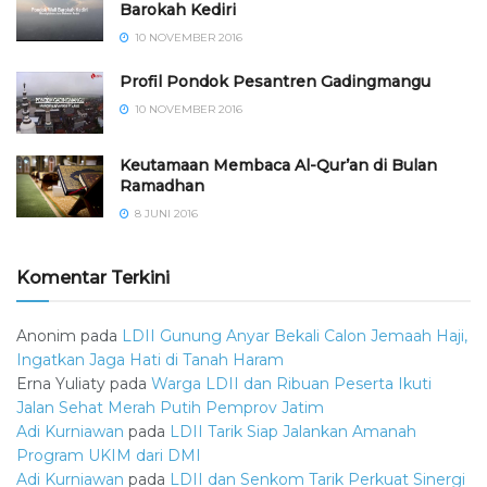
Barokah Kediri
10 NOVEMBER 2016
⁠⁠⁠Profil Pondok Pesantren Gadingmangu
10 NOVEMBER 2016
Keutamaan Membaca Al-Qur’an di Bulan
Ramadhan
8 JUNI 2016
Komentar Terkini
Anonim
pada
LDII Gunung Anyar Bekali Calon Jemaah Haji,
Ingatkan Jaga Hati di Tanah Haram
Erna Yuliaty
pada
Warga LDII dan Ribuan Peserta Ikuti
Jalan Sehat Merah Putih Pemprov Jatim
Adi Kurniawan
pada
LDII Tarik Siap Jalankan Amanah
Program UKIM dari DMI
Adi Kurniawan
pada
LDII dan Senkom Tarik Perkuat Sinergi