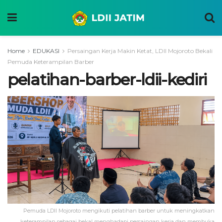
Home
EDUKASI
Persaingan Kerja Makin Ketat, LDII Mojoroto Bekali
Pemuda Keterampilan Barber
pelatihan-barber-ldii-kediri
Pemuda LDII Mojoroto mengikuti pelatihan barber untuk meningkatkan
keterampilan sebagai bekal menghadapi persaingan kerja dan membuka