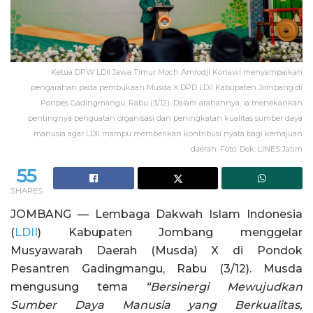
Ketua DPW LDII Jawa Timur Moch Amrodji Konawi menyampaikan
pengarahan pada pembukaan Musda X DPD LDII Kabupaten Jombang di
Ponpes Gadingmangu, Rabu (3/12). Dalam arahannya, ia menekankan
pentingnya penguatan organisasi dan peningkatan kualitas sumber daya
manusia agar LDII mampu memberikan kontribusi nyata bagi kemajuan
daerah. Foto: Dok. LINES Jatim
55
SHARES
JOMBANG — Lembaga Dakwah Islam Indonesia
(
LDII
) Kabupaten Jombang menggelar
Musyawarah Daerah (Musda) X di Pondok
Pesantren Gadingmangu, Rabu (3/12). Musda
mengusung tema
“Bersinergi Mewujudkan
Sumber Daya Manusia yang Berkualitas,