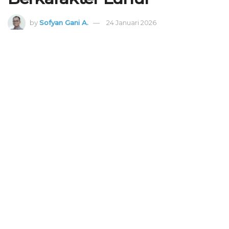
by
Sofyan Gani A.
24 Januari 2026
Seorang peserta Kompetisi Anak Sholih (KOMPAS) IX LDII Pamekasan tampil
di atas panggung saat mengikuti cabang lomba ceramah agama. Ia
menyampaikan materi di depan dewan juri dan para hadirin, Minggu (1/12).
Foto: Dok. LINES Pamekasan.
55
SHARES