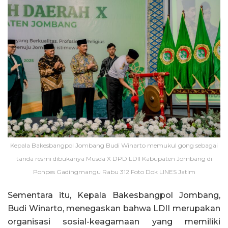
Kepala Bakesbangpol Jombang Budi Winarto memukul gong sebagai
tanda resmi dibukanya Musda X DPD LDII Kabupaten Jombang di
Ponpes Gadingmangu Rabu 312 Foto Dok LINES Jatim
Sementara itu, Kepala Bakesbangpol Jombang,
Budi Winarto, menegaskan bahwa LDII merupakan
organisasi sosial-keagamaan yang memiliki