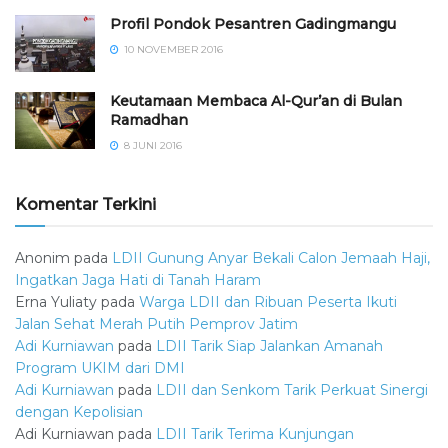
⁠⁠⁠Profil Pondok Pesantren Gadingmangu
10 NOVEMBER 2016
Keutamaan Membaca Al-Qur’an di Bulan
Ramadhan
8 JUNI 2016
Komentar Terkini
Anonim
pada
LDII Gunung Anyar Bekali Calon Jemaah Haji,
Ingatkan Jaga Hati di Tanah Haram
Erna Yuliaty
pada
Warga LDII dan Ribuan Peserta Ikuti
Jalan Sehat Merah Putih Pemprov Jatim
Adi Kurniawan
pada
LDII Tarik Siap Jalankan Amanah
Program UKIM dari DMI
Adi Kurniawan
pada
LDII dan Senkom Tarik Perkuat Sinergi
dengan Kepolisian
Adi Kurniawan
pada
LDII Tarik Terima Kunjungan