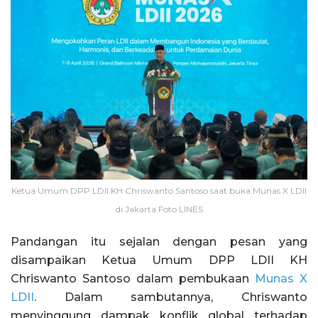
Ketua Umum DPP LDII KH Chriswanto Santoso saat buka Munas X LDII
di Jakarta Foto LINES
Pandangan itu sejalan dengan pesan yang
disampaikan Ketua Umum DPP LDII KH
Chriswanto Santoso dalam pembukaan
Munas X
LDII
. Dalam sambutannya, Chriswanto
menyinggung dampak konflik global terhadap