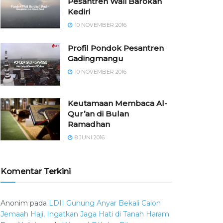
Pesantren Wali Barokah
Kediri
10 NOVEMBER 2016
⁠⁠⁠Profil Pondok Pesantren
Gadingmangu
10 NOVEMBER 2016
Keutamaan Membaca Al-
Qur’an di Bulan
Ramadhan
8 JUNI 2016
Komentar Terkini
Anonim
pada
LDII Gunung Anyar Bekali Calon
Jemaah Haji, Ingatkan Jaga Hati di Tanah Haram