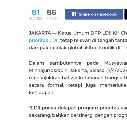
81
86
Share on Facebook
SHARES
VIEWS
JAKARTA — Ketua Umum DPP LDII KH Ch
prioritas LDII
tetap relevan di tengah tan
dampak gejolak global akibat konflik di T
Dalam sambutannya pada Musyawar
Minhajurrosiddin, Jakarta, Selasa (7/4/202
menunjukkan bahwa ketahanan bangsa ti
secara formal, tetapi juga memerluk
kehidupan.
“LDII punya delapan program prioritas ya
sekarang, bahkan bersinergi dengan progr