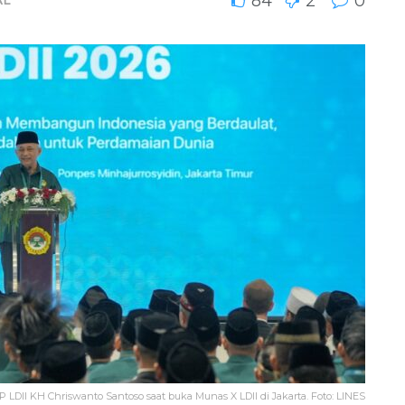
84
2
0
DII KH Chriswanto Santoso saat buka Munas X LDII di Jakarta. Foto: LINES