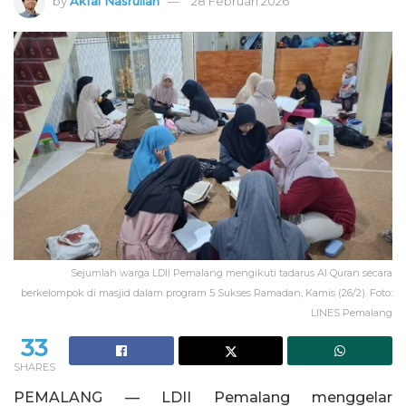
by
Akfal Nasrullah
28 Februari 2026
Sejumlah warga LDII Pemalang mengikuti tadarus Al Quran secara
berkelompok di masjid dalam program 5 Sukses Ramadan, Kamis (26/2). Foto:
LINES Pemalang
33
SHARES
PEMALANG — LDII Pemalang menggelar