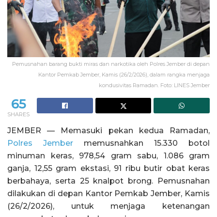
Pemusnahan barang bukti miras dan narkotika oleh Polres Jember di depan
Kantor Pemkab Jember, Kamis (26/2/2026), dalam rangka menjaga
kondusivitas Ramadan. Foto: LINES Jember
65
SHARES
JEMBER — Memasuki pekan kedua Ramadan,
Polres Jember
memusnahkan 15.330 botol
minuman keras, 978,54 gram sabu, 1.086 gram
ganja, 12,55 gram ekstasi, 91 ribu butir obat keras
berbahaya, serta 25 knalpot brong. Pemusnahan
dilakukan di depan Kantor Pemkab Jember, Kamis
(26/2/2026), untuk menjaga ketenangan