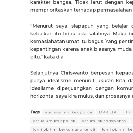
karakter bangsa. Tidak larut dengan ke
memprioritaskan terhadap permasalahan 
“Menurut saya, siapapun yang belaja
kebaikan itu tidak ada salahnya. Maka 
kemaslahatan umat itu bagus. Yang penting
kepentingan karena anak biasanya muda 
gitu,” kata dia.
Selanjutnya Chriswanto berpesan kepada 
punya idealisme menurut ukuran kita da
idealisme diperjuangkan dengan komun
horizontal saya kira mulus, dan prosesnya
Tags:
audiensi hmi ke dpp ldii
DPP LDII
Hmi 
ketua umum dpp ldii
ketum ldii chriswanto
ldmi pb hmi berkunjung ke ldii
ldmi pb hmi ke 