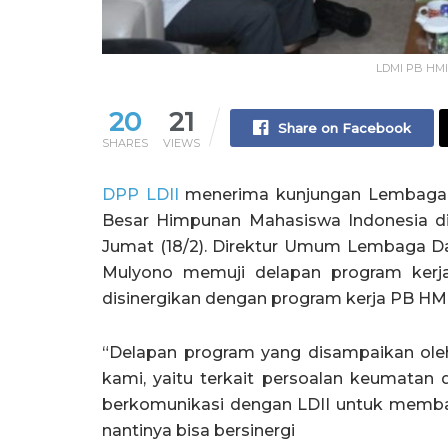
LDMI PB HMI b
20
21
Share on Facebook
SHARES
VIEWS
DPP LDII
menerima kunjungan Lembaga 
Besar Himpunan Mahasiswa Indonesia di 
Jumat (18/2). Direktur Umum Lembaga 
Mulyono memuji delapan program kerja
disinergikan dengan program kerja PB H
“Delapan program yang disampaikan ole
kami, yaitu terkait persoalan keumatan 
berkomunikasi dengan LDII untuk membah
nantinya bisa bersinergi