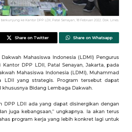
erkunjung ke Kantor DPP LDII, Patal Senayan, 18 Februari 2022. Dok. Lines.
Share on Twitter
Share on Whatsapp
Dakwah Mahasiswa Indonesia (LDMI) Pengurus
Kantor DPP LDII, Patal Senayan, Jakarta, pada
Dakwah Mahasiswa Indonesia (LDMI), Muhammad
 LDII yang strategis. Program tersebut dapat
MI khususnya Bidang Lembaga Dakwah.
h DPP LDII ada yang dapat disinergikan dengan
dan juga kebangsaan,” ungkapnya. Ia akan terus
as program kerja yang lebih konkret lagi untuk