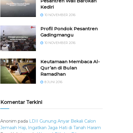
Pesantren Wali Barokah
Kediri
10 NOVEMBER 2016
⁠⁠⁠Profil Pondok Pesantren
Gadingmangu
10 NOVEMBER 2016
Keutamaan Membaca Al-
Qur’an di Bulan
Ramadhan
8 JUNI 2016
Komentar Terkini
Anonim
pada
LDII Gunung Anyar Bekali Calon
Jemaah Haji, Ingatkan Jaga Hati di Tanah Haram