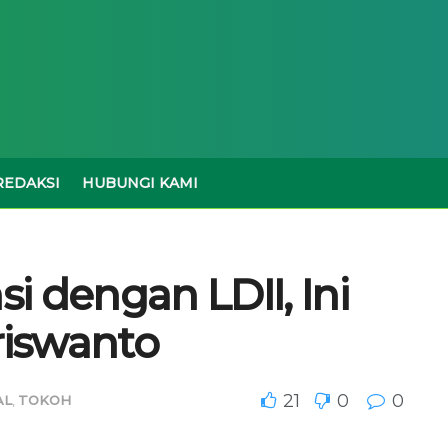
REDAKSI
HUBUNGI KAMI
i dengan LDII, Ini
iswanto
21
0
0
AL
,
TOKOH