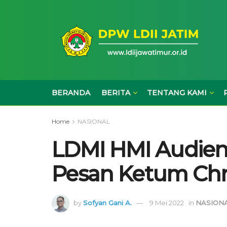
BERANDA
BERITA
TENTANG KAMI
Home
NASIONAL
LDMI HMI Audiens
Pesan Ketum Chr
by
Sofyan Gani A.
9 Mei 2022
in
NASION