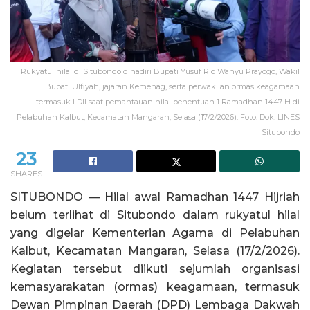
Rukyatul hilal di Situbondo dihadiri Bupati Yusuf Rio Wahyu Prayogo, Wakil
Bupati Ulfiyah, jajaran Kemenag, serta perwakilan ormas keagamaan
termasuk LDII saat pemantauan hilal penentuan 1 Ramadhan 1447 H di
Pelabuhan Kalbut, Kecamatan Mangaran, Selasa (17/2/2026). Foto: Dok. LINES
Situbondo
23
SHARES
SITUBONDO — Hilal awal Ramadhan 1447 Hijriah
belum terlihat di Situbondo dalam rukyatul hilal
yang digelar Kementerian Agama di Pelabuhan
Kalbut, Kecamatan Mangaran, Selasa (17/2/2026).
Kegiatan tersebut diikuti sejumlah organisasi
kemasyarakatan (ormas) keagamaan, termasuk
Dewan Pimpinan Daerah (DPD) Lembaga Dakwah