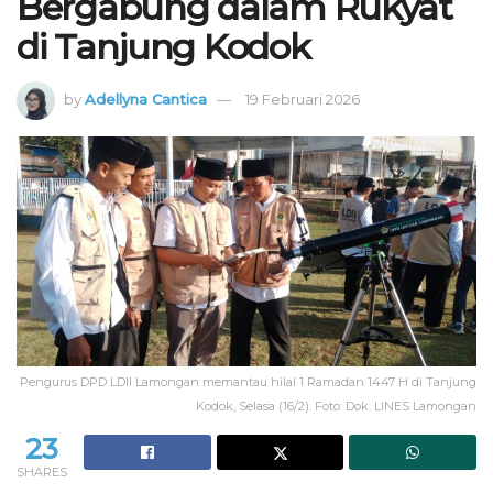
Bergabung dalam Rukyat
di Tanjung Kodok
by
Adellyna Cantica
19 Februari 2026
Pengurus DPD LDII Lamongan memantau hilal 1 Ramadan 1447 H di Tanjung
Kodok, Selasa (16/2). Foto: Dok. LINES Lamongan
23
SHARES