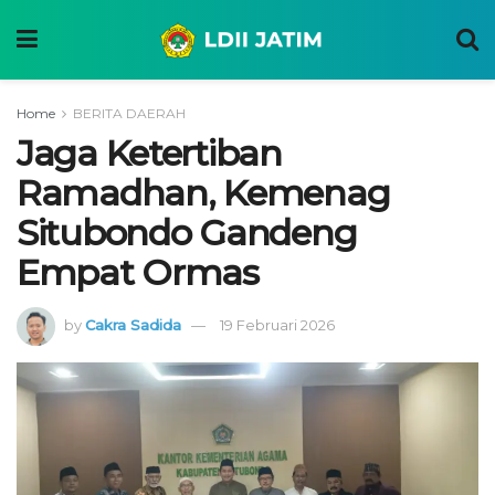
Home
BERITA DAERAH
Jaga Ketertiban
Ramadhan, Kemenag
Situbondo Gandeng
Empat Ormas
by
Cakra Sadida
19 Februari 2026