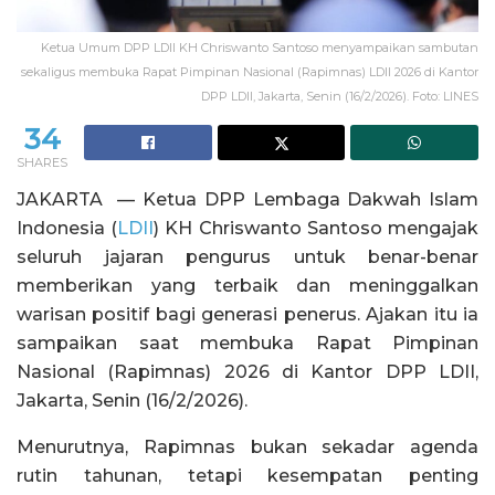
Ketua Umum DPP LDII KH Chriswanto Santoso menyampaikan sambutan
sekaligus membuka Rapat Pimpinan Nasional (Rapimnas) LDII 2026 di Kantor
DPP LDII, Jakarta, Senin (16/2/2026). Foto: LINES
34
SHARES
JAKARTA — Ketua DPP Lembaga Dakwah Islam
Indonesia (
LDII
) KH Chriswanto Santoso mengajak
seluruh jajaran pengurus untuk benar-benar
memberikan yang terbaik dan meninggalkan
warisan positif bagi generasi penerus. Ajakan itu ia
sampaikan saat membuka Rapat Pimpinan
Nasional (Rapimnas) 2026 di Kantor DPP LDII,
Jakarta, Senin (16/2/2026).
Menurutnya, Rapimnas bukan sekadar agenda
rutin tahunan, tetapi kesempatan penting