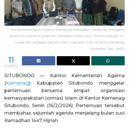
Kantor Kementerian Agama (Kemenag) Kabupaten Situbondo menggelar
pertemuan bersama pimpinan Nahdlatul Ulama (NU), Muhammadiyah, Al-
Irsyad, dan Lembaga Dakwah Islam Indonesia (LDII) di Kantor Kemenag
Situbondo. Dok: LINES.
11
SHARES
SITUBONDO — Kantor Kementerian Agama
(
Kemenag
) Kabupaten Situbondo menggelar
pertemuan bersama empat organisasi
kemasyarakatan (ormas) Islam di Kantor Kemenag
Situbondo, Senin (16/2/2026). Pertemuan tersebut
membahas sejumlah agenda menjelang bulan suci
Ramadhan 1447 Hijriah.