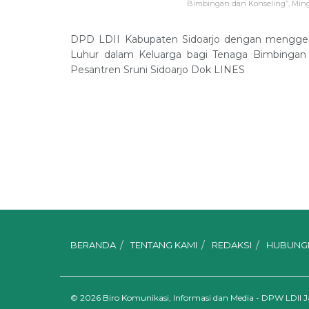
Bimbingan dan Konseling”, Minggu
DPD LDII Kabupaten Sidoarjo dengan menggel
Luhur dalam Keluarga bagi Tenaga Bimbingan
Pesantren Sruni Sidoarjo Dok LINES
BERANDA
TENTANG KAMI
REDAKSI
HUBUNGI
© 2026
Biro Komunikasi, Informasi dan Media - DPW LDII 