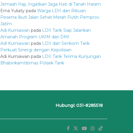
Jemaah Haji, Ingatkan Jaga Hati di Tanah Haram
Erna Yuliaty
pada
Warga LDII dan Ribuan
Peserta Ikuti Jalan Sehat Merah Putih Pemprov
Jatim
Adi Kurniawan
pada
LDII Tarik Siap Jalankan
Amanah Program UKIM dari DMI
Adi Kurniawan
pada
LDII dan Senkom Tarik
Perkuat Sinergi dengan Kepolisian
Adi Kurniawan
pada
LDII Tarik Terima Kunjungan
Bhabinkamtibmas Polsek Tarik
Hubungi: 031-8285518