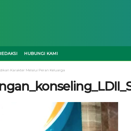
REDAKSI
HUBUNGI KAMI
dikan Karakter Melalui Peran Keluarga
gan_konseling_LDII_S