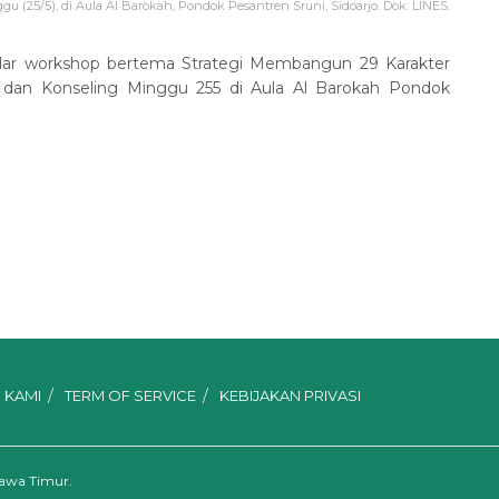
 (25/5), di Aula Al Barokah, Pondok Pesantren Sruni, Sidoarjo. Dok: LINES.
ar workshop bertema Strategi Membangun 29 Karakter
 dan Konseling Minggu 255 di Aula Al Barokah Pondok
 KAMI
TERM OF SERVICE
KEBIJAKAN PRIVASI
Jawa Timur.