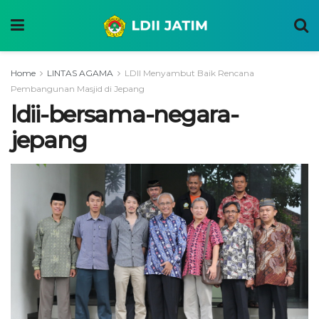
Home
LINTAS AGAMA
LDII Menyambut Baik Rencana
Pembangunan Masjid di Jepang
ldii-bersama-negara-
jepang