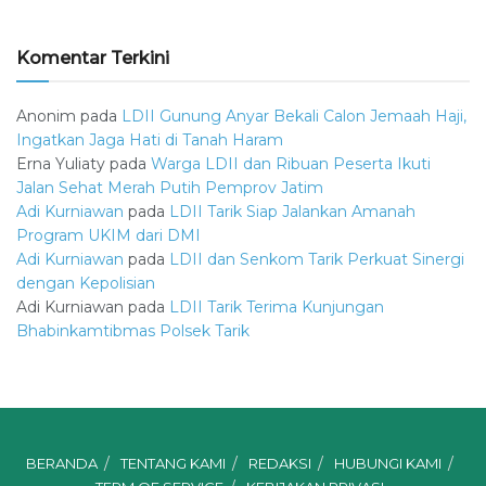
Komentar Terkini
Anonim
pada
LDII Gunung Anyar Bekali Calon Jemaah Haji,
Ingatkan Jaga Hati di Tanah Haram
Erna Yuliaty
pada
Warga LDII dan Ribuan Peserta Ikuti
Jalan Sehat Merah Putih Pemprov Jatim
Adi Kurniawan
pada
LDII Tarik Siap Jalankan Amanah
Program UKIM dari DMI
Adi Kurniawan
pada
LDII dan Senkom Tarik Perkuat Sinergi
dengan Kepolisian
Adi Kurniawan
pada
LDII Tarik Terima Kunjungan
Bhabinkamtibmas Polsek Tarik
BERANDA
TENTANG KAMI
REDAKSI
HUBUNGI KAMI