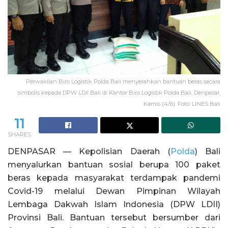
Perwakilan Biro Logistik Polda Bali menyerahkan bantuan beras secara
simbolis kepada DPW LDII Bali di Kantor Biro Logistik Polda Bali, Denpasar,
Kamis (4/6). Foto: LINES Bali
11
SHARES
DENPASAR — Kepolisian Daerah (
Polda
) Bali
menyalurkan bantuan sosial berupa 100 paket
beras kepada masyarakat terdampak pandemi
Covid-19 melalui Dewan Pimpinan Wilayah
Lembaga Dakwah Islam Indonesia (DPW LDII)
Provinsi Bali. Bantuan tersebut bersumber dari