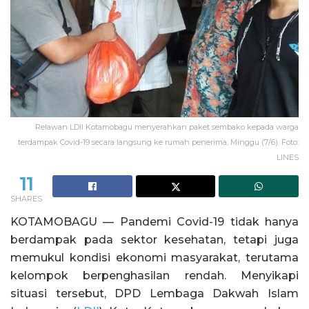
Relawan LDII Kotamobagu menyerahkan paket sembako kepada warga
terdampak Covid-19 secara langsung ke rumah penerima, Minggu (7/6). Foto:
LINES
11
SHARES
KOTAMOBAGU — Pandemi Covid-19 tidak hanya
berdampak pada sektor kesehatan, tetapi juga
memukul kondisi ekonomi masyarakat, terutama
kelompok berpenghasilan rendah. Menyikapi
situasi tersebut, DPD Lembaga Dakwah Islam