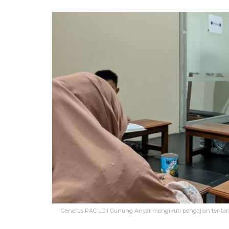
Generus PAC LDII Gunung Anyar mengikuti pengajian tentang