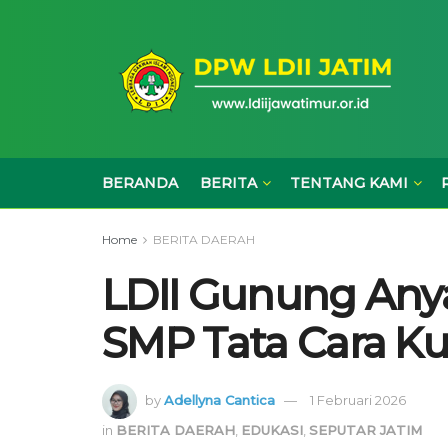
BERANDA
BERITA
TENTANG KAMI
Home
BERITA DAERAH
LDII Gunung Anya
SMP Tata Cara K
by
Adellyna Cantica
1 Februari 2026
in
BERITA DAERAH
,
EDUKASI
,
SEPUTAR JATIM