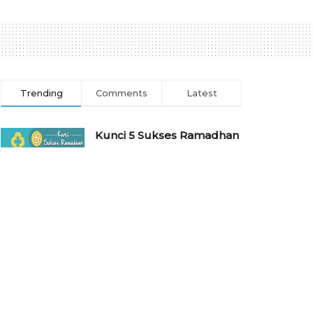
Trending
Comments
Latest
Kunci 5 Sukses Ramadhan
7 APRIL 2022
Sejarah dan Profil Pondok
Pesantren Wali Barokah
Kediri
10 NOVEMBER 2016
⁠⁠⁠Profil Pondok Pesantren
Gadingmangu