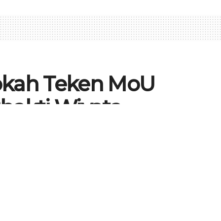
okah Teken MoU
hakti Wiyata,
atan Santri
72
4
0
SEPUTAR PESANTREN