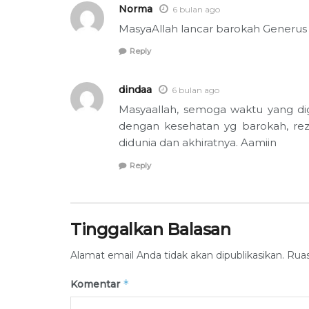
Norma
6 bulan ago
MasyaAllah lancar barokah Generu
Reply
dindaa
6 bulan ago
Masyaallah, semoga waktu yang di
dengan kesehatan yg barokah, reze
didunia dan akhiratnya. Aamiin
Reply
Tinggalkan Balasan
Alamat email Anda tidak akan dipublikasikan.
Ruas
*
Komentar