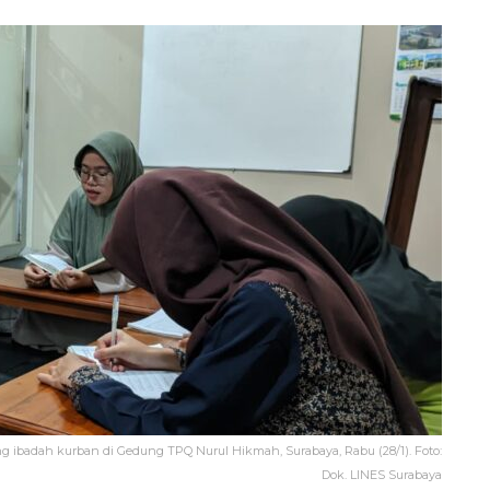
 ibadah kurban di Gedung TPQ Nurul Hikmah, Surabaya, Rabu (28/1). Foto:
Dok. LINES Surabaya