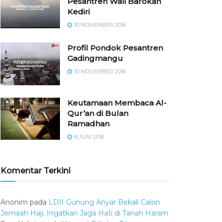
Pesantren Wali Barokah
Kediri
10 NOVEMBER 2016
⁠⁠⁠Profil Pondok Pesantren
Gadingmangu
10 NOVEMBER 2016
Keutamaan Membaca Al-
Qur’an di Bulan
Ramadhan
8 JUNI 2016
Komentar Terkini
Anonim
pada
LDII Gunung Anyar Bekali Calon
Jemaah Haji, Ingatkan Jaga Hati di Tanah Haram