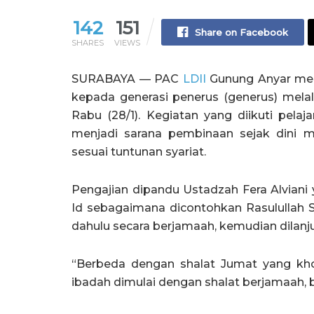
142
151
Share on Facebook
SHARES
VIEWS
SURABAYA — PAC
LDII
Gunung Anyar men
kepada generasi penerus (generus) melal
Rabu (28/1). Kegiatan yang diikuti pela
menjadi sarana pembinaan sejak dini 
sesuai tuntunan syariat.
Pengajian dipandu Ustadzah Fera Alvian
Id sebagaimana dicontohkan Rasulullah SA
dahulu secara berjamaah, kemudian dilan
“Berbeda dengan shalat Jumat yang kho
ibadah dimulai dengan shalat berjamaah, ba