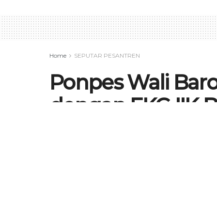
Home
SEPUTAR PESANTREN
Ponpes Wali Bar
dengan FKG IIK B
Tingkatkan Keseh
by
Mayonne Wasykar
27 Januari 2026
in