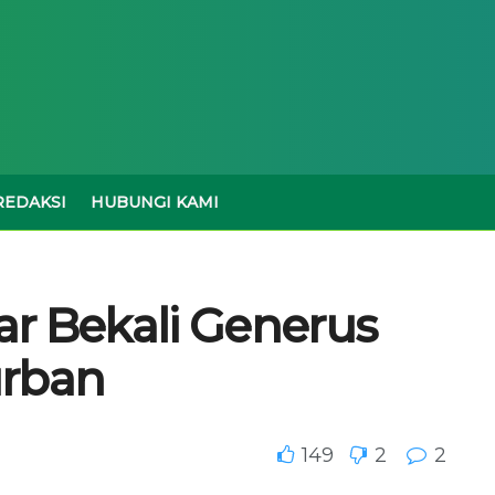
REDAKSI
HUBUNGI KAMI
r Bekali Generus
urban
149
2
2