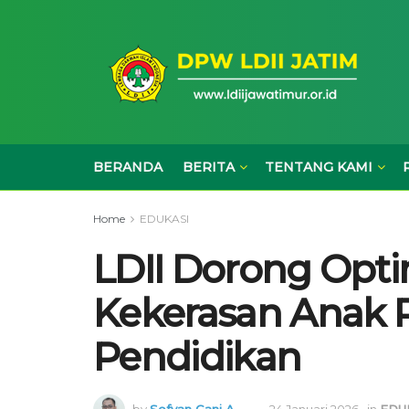
BERANDA
BERITA
TENTANG KAMI
Home
EDUKASI
LDII Dorong Opti
Kekerasan Anak 
Pendidikan
by
Sofyan Gani A.
24 Januari 2026
in
EDU