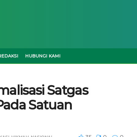
REDAKSI
HUBUNGI KAMI
malisasi Satgas
Pada Satuan
KASI
,
HIKMAH
,
NASIONAL