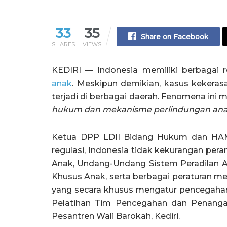
33
35
Share on Facebook
SHARES
VIEWS
KEDIRI — Indonesia memiliki berbagai r
anak
. Meskipun demikian, kasus kekera
terjadi di berbagai daerah. Fenomena ini
hukum dan mekanisme perlindungan anak 
Ketua DPP LDII Bidang Hukum dan HAM,
regulasi, Indonesia tidak kekurangan pe
Anak, Undang-Undang Sistem Peradilan A
Khusus Anak, serta berbagai peraturan 
yang secara khusus mengatur pencegahan 
Pelatihan Tim Pencegahan dan Penanga
Pesantren Wali Barokah, Kediri.