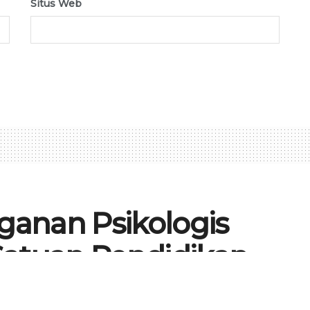
Situs Web
nganan Psikologis
Satuan Pendidikan
60
1
0
KASI
,
NASIONAL