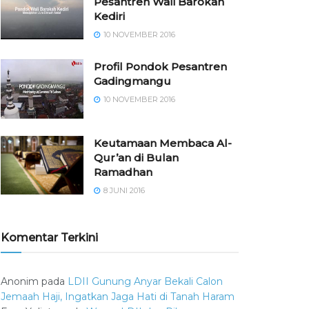
Pesantren Wali Barokah
Kediri
10 NOVEMBER 2016
⁠⁠⁠Profil Pondok Pesantren
Gadingmangu
10 NOVEMBER 2016
Keutamaan Membaca Al-
Qur’an di Bulan
Ramadhan
8 JUNI 2016
Komentar Terkini
Anonim
pada
LDII Gunung Anyar Bekali Calon
Jemaah Haji, Ingatkan Jaga Hati di Tanah Haram