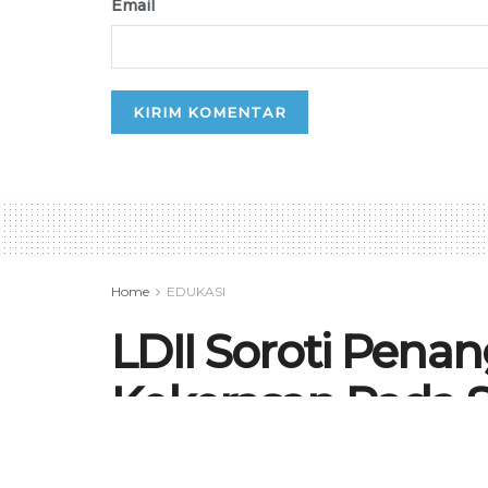
Email
Home
EDUKASI
LDII Soroti Pena
Kekerasan Pada 
by
Sofyan Gani A.
24 Januari 2026
in
EDU