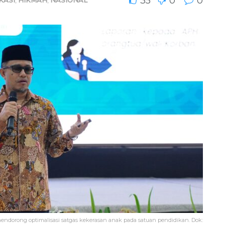
35
0
0
dorong optimalisasi satgas kekerasan anak pada satuan pendidikan. Dok: