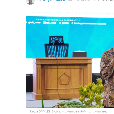
Ketua DPP LDII Bidang Hukum dan HAM, Ibnu Anwarudin, men