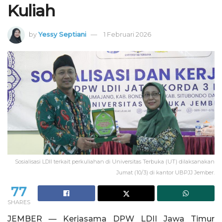
Kuliah
by
Yessy Septiani
1 Februari 2026
Sosialisasi LDII terkait perkuliahan di Universitas Terbuka (UT) dilaksanakan
Jumat (10/3) di kantor UBPJJ Jember.
77
SHARES
JEMBER — Kerjasama DPW LDII Jawa Timur