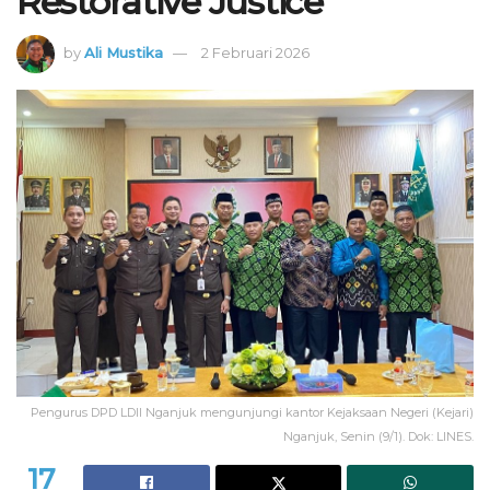
Restorative Justice
by
Ali Mustika
2 Februari 2026
Pengurus DPD LDII Nganjuk mengunjungi kantor Kejaksaan Negeri (Kejari)
Nganjuk, Senin (9/1). Dok: LINES.
17