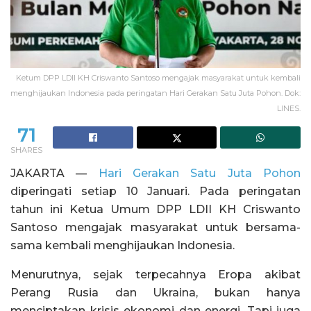
Ketum DPP LDII KH Criswanto Santoso mengajak masyarakat untuk kembali
menghijaukan Indonesia pada peringatan Hari Gerakan Satu Juta Pohon. Dok:
LINES.
71
SHARES
JAKARTA —
Hari Gerakan Satu Juta Pohon
diperingati setiap 10 Januari. Pada peringatan
tahun ini Ketua Umum DPP LDII KH Criswanto
Santoso mengajak masyarakat untuk bersama-
sama kembali menghijaukan Indonesia.
Menurutnya, sejak terpecahnya Eropa akibat
Perang Rusia dan Ukraina, bukan hanya
menciptakan krisis ekonomi dan energi. Tapi juga