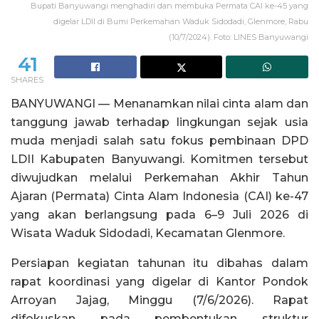
Bupati Banyuwangi menghadiri dan membuka Permata CAI ke-45 yang
digelar LDII di Bumi Perkemahan Waduk Sidodadi, Glenmore, Rabu
(10/7/2024). Foto: LINES Banyuwangi
41
SHARES
BANYUWANGI — Menanamkan nilai cinta alam dan
tanggung jawab terhadap lingkungan sejak usia
muda menjadi salah satu fokus pembinaan DPD
LDII Kabupaten Banyuwangi. Komitmen tersebut
diwujudkan melalui Perkemahan Akhir Tahun
Ajaran (Permata) Cinta Alam Indonesia (CAI) ke-47
yang akan berlangsung pada 6–9 Juli 2026 di
Wisata Waduk Sidodadi, Kecamatan Glenmore.
Persiapan kegiatan tahunan itu dibahas dalam
rapat koordinasi yang digelar di Kantor Pondok
Arroyan Jajag, Minggu (7/6/2026). Rapat
difokuskan pada pembentukan struktur