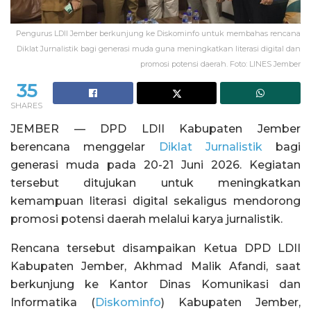
Pengurus LDII Jember berkunjung ke Diskominfo untuk membahas rencana
Diklat Jurnalistik bagi generasi muda guna meningkatkan literasi digital dan
promosi potensi daerah. Foto: LINES Jember
35
SHARES
JEMBER — DPD LDII Kabupaten Jember
berencana menggelar
Diklat Jurnalistik
bagi
generasi muda pada 20-21 Juni 2026. Kegiatan
tersebut ditujukan untuk meningkatkan
kemampuan literasi digital sekaligus mendorong
promosi potensi daerah melalui karya jurnalistik.
Rencana tersebut disampaikan Ketua DPD LDII
Kabupaten Jember, Akhmad Malik Afandi, saat
berkunjung ke Kantor Dinas Komunikasi dan
Informatika (
Diskominfo
) Kabupaten Jember,