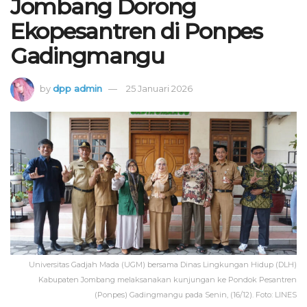
Jombang Dorong
Ekopesantren di Ponpes
Gadingmangu
by
dpp admin
25 Januari 2026
Universitas Gadjah Mada (UGM) bersama Dinas Lingkungan Hidup (DLH)
Kabupaten Jombang melaksanakan kunjungan ke Pondok Pesantren
(Ponpes) Gadingmangu pada Senin, (16/12). Foto: LINES