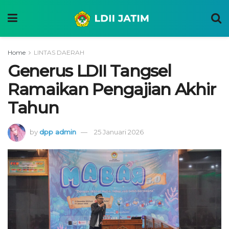
Home
LINTAS DAERAH
Generus LDII Tangsel
Ramaikan Pengajian Akhir
Tahun
by
dpp admin
25 Januari 2026