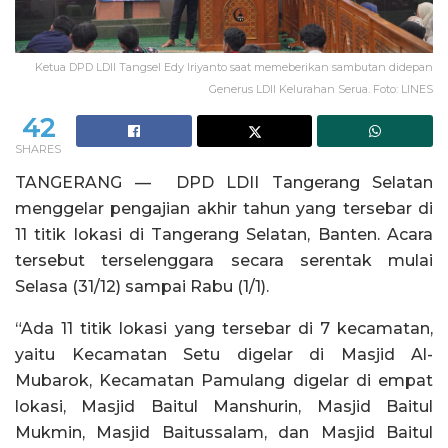
Ketua DPD LDII Tangsel Edy Iriyanto saat memeberikan sambutan didepan
Generus LDII Kelurahan Serua. Foto: LINES
42
SHARES
TANGERANG — DPD LDII Tangerang Selatan
menggelar pengajian akhir tahun yang tersebar di
11 titik lokasi di Tangerang Selatan, Banten. Acara
tersebut terselenggara secara serentak mulai
Selasa (31/12) sampai Rabu (1/1).
“Ada 11 titik lokasi yang tersebar di 7 kecamatan,
yaitu Kecamatan Setu digelar di Masjid Al-
Mubarok, Kecamatan Pamulang digelar di empat
lokasi, Masjid Baitul Manshurin, Masjid Baitul
Mukmin, Masjid Baitussalam, dan Masjid Baitul