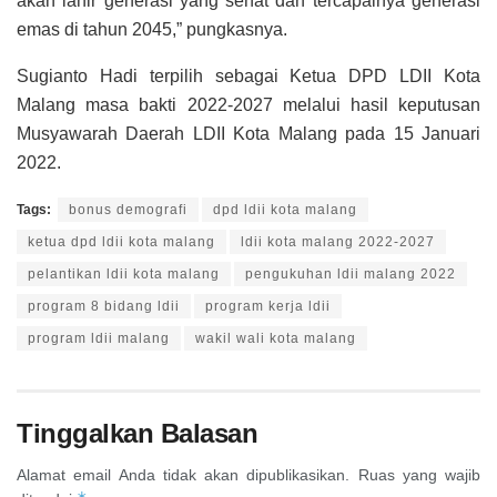
akan lahir generasi yang sehat dan tercapainya generasi
emas di tahun 2045,” pungkasnya.
Sugianto Hadi terpilih sebagai Ketua DPD LDII Kota
Malang masa bakti 2022-2027 melalui hasil keputusan
Musyawarah Daerah LDII Kota Malang pada 15 Januari
2022.
Tags:
bonus demografi
dpd ldii kota malang
ketua dpd ldii kota malang
ldii kota malang 2022-2027
pelantikan ldii kota malang
pengukuhan ldii malang 2022
program 8 bidang ldii
program kerja ldii
program ldii malang
wakil wali kota malang
Tinggalkan Balasan
Alamat email Anda tidak akan dipublikasikan.
Ruas yang wajib