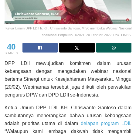
Ketua Umum DPP LDII Ir. KH. Chriswanto Santoso, M.Sc membuka Webinar Nasional
sosialisasi Perpol No. 1/2021, 20 Februari 2022. Dok. LINES.
40
SHARES
DPP LDII mewujudkan komitmen dalam urusan
kebangsaan dengan mengadakan webinar nasional
bertema Sinergi untuk Kesejahteraan Masyarakat, Minggu
(20/02). Webinarnas tersebut juga diikuti oleh perwakilan
pengurus DPW dan DPD LDII se-Indonesia.
Ketua Umum DPP LDII, KH. Chriswanto Santoso dalam
sambutannya menerangkan bahwa urusan kebangsaan
adalah prioritas utama di dalam
delapan program LDII
.
“Walaupun kami lembaga dakwah tidak mengambil