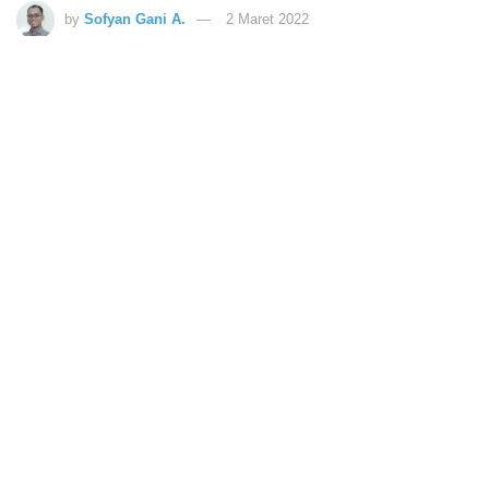
by
Sofyan Gani A.
2 Maret 2022
Pelantikan dan pengukuhan Pemuda LDII Lamongan, 20 Februari 2022. Dok: Lines
Lamongan.
40
SHARES
Pelantikan dan pengukuhan
Pemuda LDII Lamongan
masa bakti 2022-2026 berlangsung Minggu, (20/2).