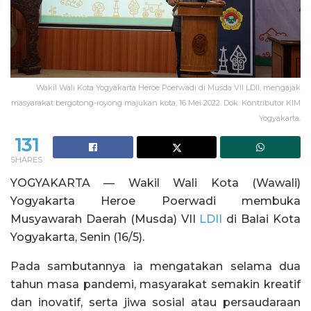
Wakil Wali Kota Yogyakarta Heroe Poerwadi di Musda VII LDII, mengajak
masyarakat bergotong-royong majukan kota, 16 Mei 2022. Dok: Kontributor KIM
Yogyakarta.
131
SHARES
YOGYAKARTA — Wakil Wali Kota (Wawali)
Yogyakarta Heroe Poerwadi membuka
Musyawarah Daerah (Musda) VII
LDII
di Balai Kota
Yogyakarta, Senin (16/5).
Pada sambutannya ia mengatakan selama dua
tahun masa pandemi, masyarakat semakin kreatif
dan inovatif, serta jiwa sosial atau persaudaraan