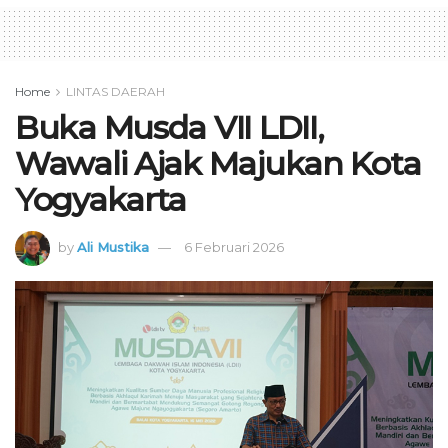
Home
LINTAS DAERAH
Buka Musda VII LDII,
Wawali Ajak Majukan Kota
Yogyakarta
by
Ali Mustika
6 Februari 2026