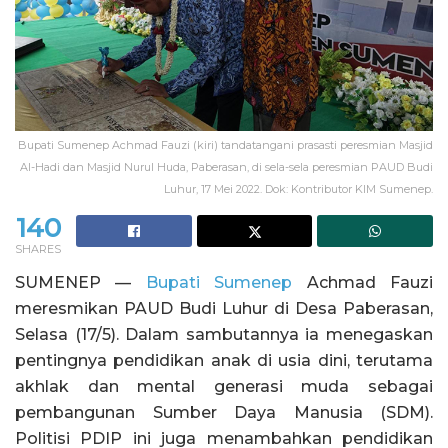
Bupati Sumenep Achmad Fauzi (kiri) tandatangani prasasti peresmian Masjid
Al-Hadi dan Masjid Nurul Huda, Paberasan, di sela-sela peresmian PAUD Budi
Luhur, 17 Mei 2022. Dok: Kontributor KIM Sumenep.
140
SHARES
SUMENEP —
Bupati Sumenep
Achmad Fauzi
meresmikan PAUD Budi Luhur di Desa Paberasan,
Selasa (17/5). Dalam sambutannya ia menegaskan
pentingnya pendidikan anak di usia dini, terutama
akhlak dan mental generasi muda sebagai
pembangunan Sumber Daya Manusia (SDM).
Politisi PDIP ini juga menambahkan pendidikan