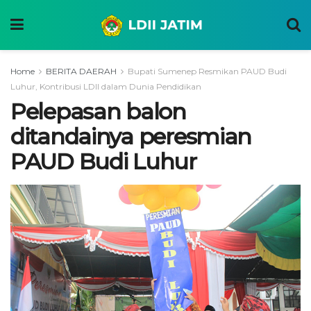
Home
BERITA DAERAH
Bupati Sumenep Resmikan PAUD Budi
Luhur, Kontribusi LDII dalam Dunia Pendidikan
Pelepasan balon
ditandainya peresmian
PAUD Budi Luhur