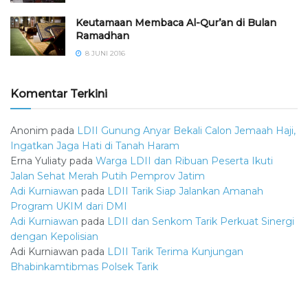
Keutamaan Membaca Al-Qur’an di Bulan
Ramadhan
8 JUNI 2016
Komentar Terkini
Anonim
pada
LDII Gunung Anyar Bekali Calon Jemaah Haji,
Ingatkan Jaga Hati di Tanah Haram
Erna Yuliaty
pada
Warga LDII dan Ribuan Peserta Ikuti
Jalan Sehat Merah Putih Pemprov Jatim
Adi Kurniawan
pada
LDII Tarik Siap Jalankan Amanah
Program UKIM dari DMI
Adi Kurniawan
pada
LDII dan Senkom Tarik Perkuat Sinergi
dengan Kepolisian
Adi Kurniawan
pada
LDII Tarik Terima Kunjungan
Bhabinkamtibmas Polsek Tarik