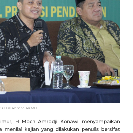
ku LDII Ahmad Ali MD
Timur, H Moch Amrodji Konawi, menyampaikan
a menilai kajian yang dilakukan penulis bersifat