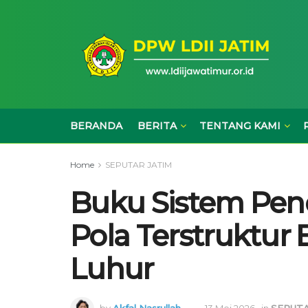
BERANDA
BERITA
TENTANG KAMI
Home
SEPUTAR JATIM
Buku Sistem Pen
Pola Terstruktur 
Luhur
by
Akfal Nasrullah
13 Mei 2026
in
SEPUTA