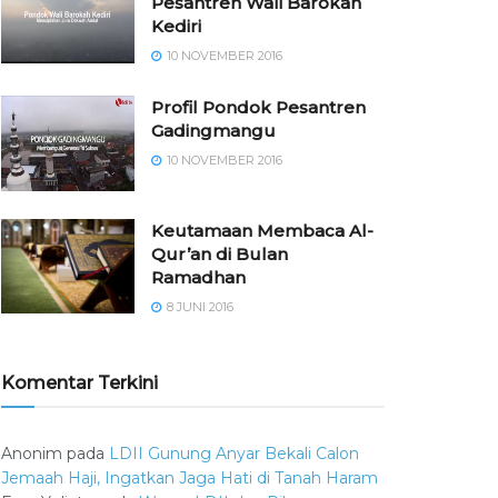
Pesantren Wali Barokah
Kediri
10 NOVEMBER 2016
⁠⁠⁠Profil Pondok Pesantren
Gadingmangu
10 NOVEMBER 2016
Keutamaan Membaca Al-
Qur’an di Bulan
Ramadhan
8 JUNI 2016
Komentar Terkini
Anonim
pada
LDII Gunung Anyar Bekali Calon
Jemaah Haji, Ingatkan Jaga Hati di Tanah Haram