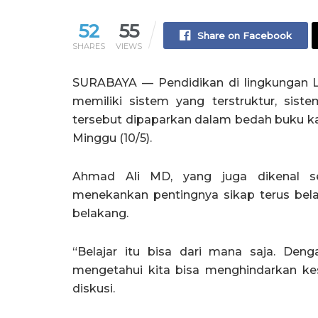
52
55
Share on Facebook
SHARES
VIEWS
SURABAYA — Pendidikan di lingkungan 
memiliki sistem yang terstruktur, sist
tersebut dipaparkan dalam bedah buku k
Minggu (10/5).
Ahmad Ali MD, yang juga dikenal s
menekankan pentingnya sikap terus bela
belakang.
“Belajar itu bisa dari mana saja. Den
mengetahui kita bisa menghindarkan k
diskusi.