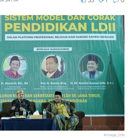
55
1
0
#image_title