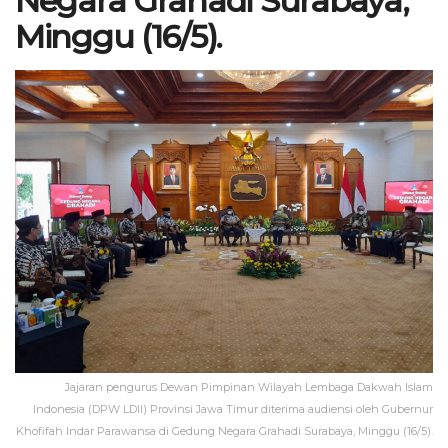
Negara Grahadi Surabaya,
Minggu (16/5).
Jajaran pengurus Dewan Pimpinan Wilayah Lembaga Dakwah Islam
Indonesia (DPW LDII) Provinsi Jawa Timur diterima audiensi oleh Gubernur
Khofifah Indar Parawansa di Gedung Negara Grahadi Surabaya, Minggu (16/5).