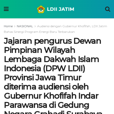
Home
NASIONAL
Audiensi dengan Gubernur Khofifah, LDII Jatim
Bahas Sinergi Program Energi Baru Terbarukan
Jajaran pengurus Dewan
Pimpinan Wilayah
Lembaga Dakwah Islam
Indonesia (DPW LDII)
Provinsi Jawa Timur
diterima audiensi oleh
Gubernur Khofifah Indar
Parawansa di Gedung