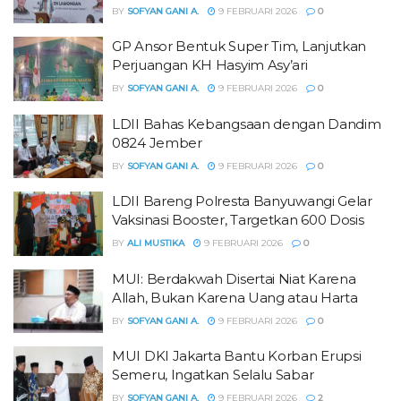
BY
SOFYAN GANI A.
9 FEBRUARI 2026
0
GP Ansor Bentuk Super Tim, Lanjutkan
Perjuangan KH Hasyim Asy’ari
BY
SOFYAN GANI A.
9 FEBRUARI 2026
0
LDII Bahas Kebangsaan dengan Dandim
0824 Jember
BY
SOFYAN GANI A.
9 FEBRUARI 2026
0
LDII Bareng Polresta Banyuwangi Gelar
Vaksinasi Booster, Targetkan 600 Dosis
BY
ALI MUSTIKA
9 FEBRUARI 2026
0
MUI: Berdakwah Disertai Niat Karena
Allah, Bukan Karena Uang atau Harta
BY
SOFYAN GANI A.
9 FEBRUARI 2026
0
MUI DKI Jakarta Bantu Korban Erupsi
Semeru, Ingatkan Selalu Sabar
BY
SOFYAN GANI A.
9 FEBRUARI 2026
2