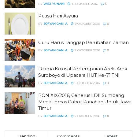
BY
WIDI YUNANI
18 OKTOBER 2016
3
Puasa Hari Asyura
BY
SOFYAN GANI A.
9 OKTOBER 2016
0
Guru Harus Tanggap Perubahan Zaman
BY
SOFYAN GANI A.
7 OKTOBER 2016
0
Drama Kolosal Pertempuran Arek-Arek
Suroboyo di Upacara HUT Ke-71 TNI
BY
SOFYAN GANI A.
5 OKTOBER 2016
0
PON XIX/2016, Generus LDII Sumbang
Medali Emas Cabor Panahan Untuk Jawa
Timur
BY
SOFYAN GANI A.
2 OKTOBER 2016
0
Trending
Comments
Latest