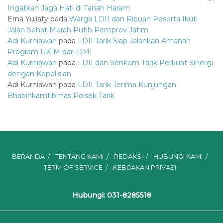
Ingatkan Jaga Hati di Tanah Haram
Erna Yuliaty
pada
Warga LDII dan Ribuan Peserta Ikuti
Jalan Sehat Merah Putih Pemprov Jatim
Adi Kurniawan
pada
LDII Tarik Siap Jalankan Amanah
Program UKIM dari DMI
Adi Kurniawan
pada
LDII dan Senkom Tarik Perkuat Sinergi
dengan Kepolisian
Adi Kurniawan
pada
LDII Tarik Terima Kunjungan
Bhabinkamtibmas Polsek Tarik
BERANDA
TENTANG KAMI
REDAKSI
HUBUNGI KAMI
TERM OF SERVICE
KEBIJAKAN PRIVASI
Hubungi: 031-8285518