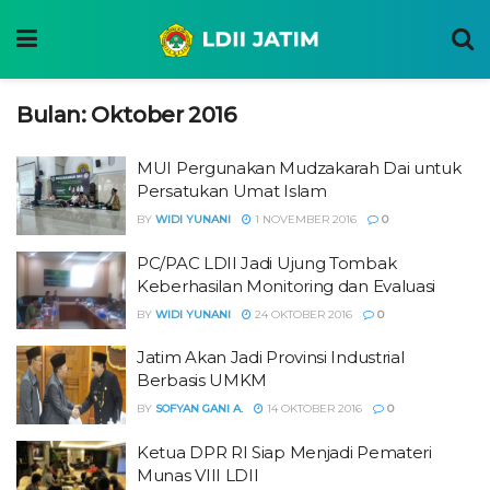
Bulan:
Oktober 2016
MUI Pergunakan Mudzakarah Dai untuk
Persatukan Umat Islam
BY
WIDI YUNANI
1 NOVEMBER 2016
0
PC/PAC LDII Jadi Ujung Tombak
Keberhasilan Monitoring dan Evaluasi
BY
WIDI YUNANI
24 OKTOBER 2016
0
Jatim Akan Jadi Provinsi Industrial
Berbasis UMKM
BY
SOFYAN GANI A.
14 OKTOBER 2016
0
Ketua DPR RI Siap Menjadi Pemateri
Munas VIII LDII