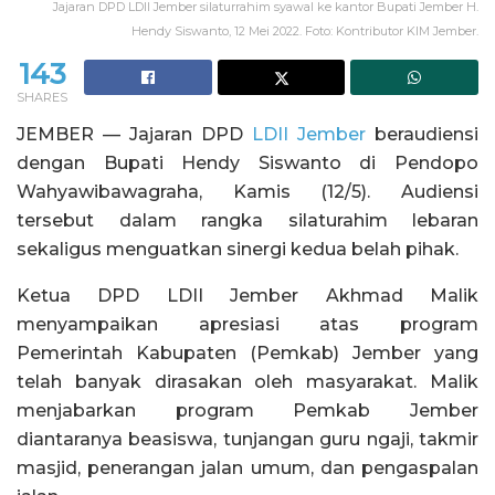
Jajaran DPD LDII Jember silaturrahim syawal ke kantor Bupati Jember H.
Hendy Siswanto, 12 Mei 2022. Foto: Kontributor KIM Jember.
143
SHARES
JEMBER — Jajaran DPD
LDII Jember
beraudiensi
dengan Bupati Hendy Siswanto di Pendopo
Wahyawibawagraha, Kamis (12/5). Audiensi
tersebut dalam rangka silaturahim lebaran
sekaligus menguatkan sinergi kedua belah pihak.
Ketua DPD LDII Jember Akhmad Malik
menyampaikan apresiasi atas program
Pemerintah Kabupaten (Pemkab) Jember yang
telah banyak dirasakan oleh masyarakat. Malik
menjabarkan program Pemkab Jember
diantaranya beasiswa, tunjangan guru ngaji, takmir
masjid, penerangan jalan umum, dan pengaspalan