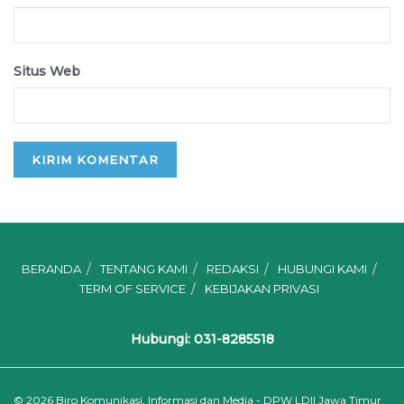
Situs Web
BERANDA
TENTANG KAMI
REDAKSI
HUBUNGI KAMI
TERM OF SERVICE
KEBIJAKAN PRIVASI
Hubungi: 031-8285518
© 2026
Biro Komunikasi, Informasi dan Media - DPW LDII Jawa Timur.