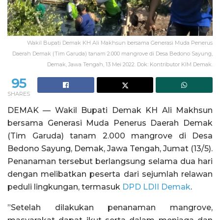
Wakil Bupati Demak KH Ali Makhsun bersama Generasi Muda Penerus
Daerah Demak (Tim Garuda) tanam 2.000 mangrove di Desa Bedono Sayung,
Demak, Jawa Tengah, 13 Mei 2022. Dok: Kontributor KIM Demak.
95
SHARES
DEMAK — Wakil Bupati Demak KH Ali Makhsun
bersama Generasi Muda Penerus Daerah Demak
(Tim Garuda) tanam 2.000 mangrove di Desa
Bedono Sayung, Demak, Jawa Tengah, Jumat (13/5).
Penanaman tersebut berlangsung selama dua hari
dengan melibatkan peserta dari sejumlah relawan
peduli lingkungan, termasuk
DPD LDII Demak
.
”Setelah dilakukan penanaman mangrove,