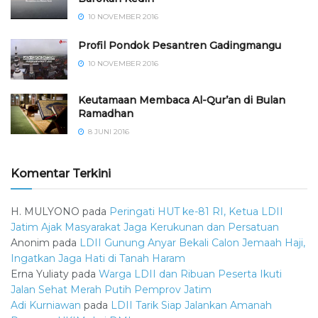
10 NOVEMBER 2016
⁠⁠⁠Profil Pondok Pesantren Gadingmangu
10 NOVEMBER 2016
Keutamaan Membaca Al-Qur’an di Bulan
Ramadhan
8 JUNI 2016
Komentar Terkini
H. MULYONO
pada
Peringati HUT ke-81 RI, Ketua LDII
Jatim Ajak Masyarakat Jaga Kerukunan dan Persatuan
Anonim
pada
LDII Gunung Anyar Bekali Calon Jemaah Haji,
Ingatkan Jaga Hati di Tanah Haram
Erna Yuliaty
pada
Warga LDII dan Ribuan Peserta Ikuti
Jalan Sehat Merah Putih Pemprov Jatim
Adi Kurniawan
pada
LDII Tarik Siap Jalankan Amanah