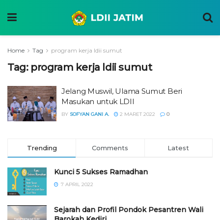
Home
Tag
program kerja ldii sumut
Tag:
program kerja ldii sumut
Jelang Muswil, Ulama Sumut Beri
Masukan untuk LDII
BY
SOFYAN GANI A.
2 MARET 2022
0
Trending
Comments
Latest
Kunci 5 Sukses Ramadhan
7 APRIL 2022
Sejarah dan Profil Pondok Pesantren Wali
Barokah Kediri