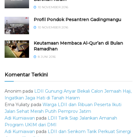
10 NOVEMBER 2016
⁠⁠⁠Profil Pondok Pesantren Gadingmangu
10 NOVEMBER 2016
Keutamaan Membaca Al-Qur’an di Bulan
Ramadhan
8 JUNI 2016
Komentar Terkini
Anonim
pada
LDII Gunung Anyar Bekali Calon Jemaah Haji,
Ingatkan Jaga Hati di Tanah Haram
Erna Yuliaty
pada
Warga LDII dan Ribuan Peserta Ikuti
Jalan Sehat Merah Putih Pemprov Jatim
Adi Kurniawan
pada
LDII Tarik Siap Jalankan Amanah
Program UKIM dari DMI
Adi Kurniawan
pada
LDII dan Senkom Tarik Perkuat Sinergi