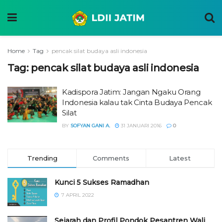
Home
Tag
pencak silat budaya asli indonesia
Tag:
pencak silat budaya asli indonesia
Kadispora Jatim: Jangan Ngaku Orang
Indonesia kalau tak Cinta Budaya Pencak
Silat
BY
SOFYAN GANI A.
31 JANUARI 2016
0
Trending
Comments
Latest
Kunci 5 Sukses Ramadhan
7 APRIL 2022
Sejarah dan Profil Pondok Pesantren Wali