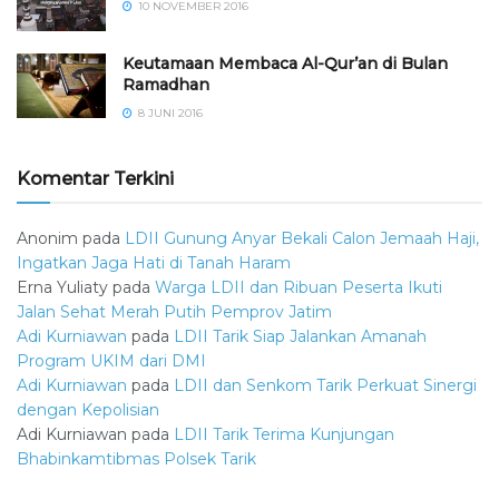
10 NOVEMBER 2016
Keutamaan Membaca Al-Qur’an di Bulan
Ramadhan
8 JUNI 2016
Komentar Terkini
Anonim
pada
LDII Gunung Anyar Bekali Calon Jemaah Haji,
Ingatkan Jaga Hati di Tanah Haram
Erna Yuliaty
pada
Warga LDII dan Ribuan Peserta Ikuti
Jalan Sehat Merah Putih Pemprov Jatim
Adi Kurniawan
pada
LDII Tarik Siap Jalankan Amanah
Program UKIM dari DMI
Adi Kurniawan
pada
LDII dan Senkom Tarik Perkuat Sinergi
dengan Kepolisian
Adi Kurniawan
pada
LDII Tarik Terima Kunjungan
Bhabinkamtibmas Polsek Tarik