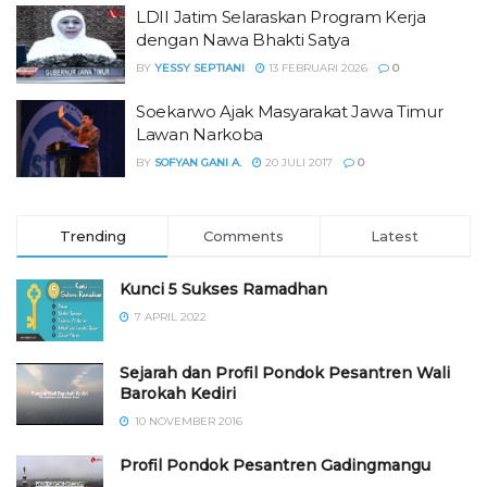
LDII Jatim Selaraskan Program Kerja
dengan Nawa Bhakti Satya
BY
YESSY SEPTIANI
13 FEBRUARI 2026
0
Soekarwo Ajak Masyarakat Jawa Timur
Lawan Narkoba
BY
SOFYAN GANI A.
20 JULI 2017
0
Trending
Comments
Latest
Kunci 5 Sukses Ramadhan
7 APRIL 2022
Sejarah dan Profil Pondok Pesantren Wali
Barokah Kediri
10 NOVEMBER 2016
⁠⁠⁠Profil Pondok Pesantren Gadingmangu