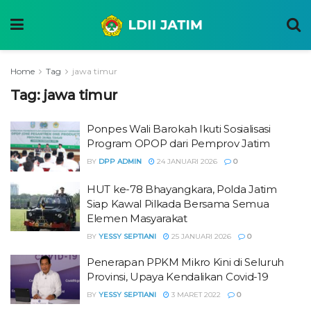
Home
Tag
jawa timur
Tag:
jawa timur
Ponpes Wali Barokah Ikuti Sosialisasi
Program OPOP dari Pemprov Jatim
BY
DPP ADMIN
24 JANUARI 2026
0
HUT ke-78 Bhayangkara, Polda Jatim
Siap Kawal Pilkada Bersama Semua
Elemen Masyarakat
BY
YESSY SEPTIANI
25 JANUARI 2026
0
Penerapan PPKM Mikro Kini di Seluruh
Provinsi, Upaya Kendalikan Covid-19
BY
YESSY SEPTIANI
3 MARET 2022
0