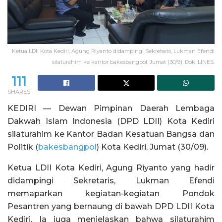
Ketua LDII Kota Kediri, Agung Riyanto didampingi Sekretaris, Lukman Efendi
silaturahim ke kantor bakesbangpol, Jumat (30/9). Dok: LINES.
111
SHARES
KEDIRI — Dewan Pimpinan Daerah Lembaga
Dakwah Islam Indonesia (DPD LDII) Kota Kediri
silaturahim ke Kantor Badan Kesatuan Bangsa dan
Politik (
bakesbangpol
) Kota Kediri, Jumat (30/09).
Ketua LDII Kota Kediri, Agung Riyanto yang hadir
didampingi Sekretaris, Lukman Efendi
memaparkan kegiatan-kegiatan Pondok
Pesantren yang bernaung di bawah DPD LDII Kota
Kediri. Ia juga menjelaskan bahwa silaturahim