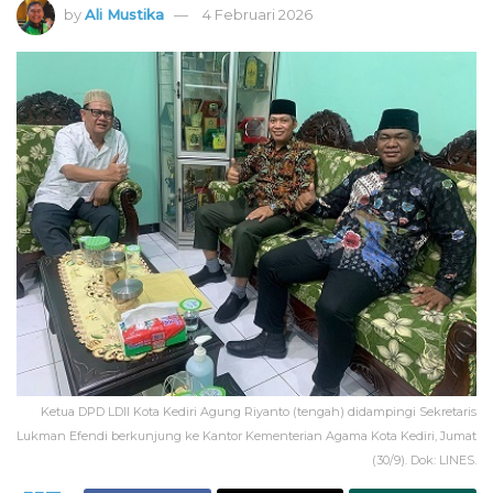
by
Ali Mustika
4 Februari 2026
Ketua DPD LDII Kota Kediri Agung Riyanto (tengah) didampingi Sekretaris
Lukman Efendi berkunjung ke Kantor Kementerian Agama Kota Kediri, Jumat
(30/9). Dok: LINES.