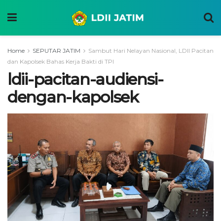
Home
SEPUTAR JATIM
Sambut Hari Nelayan Nasional, LDII Pacitan
dan Kapolsek Bahas Kerja Bakti di TPI
ldii-pacitan-audiensi-
dengan-kapolsek