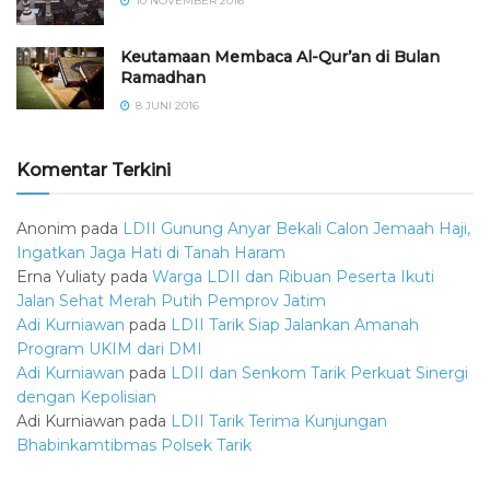
10 NOVEMBER 2016
Keutamaan Membaca Al-Qur’an di Bulan
Ramadhan
8 JUNI 2016
Komentar Terkini
Anonim
pada
LDII Gunung Anyar Bekali Calon Jemaah Haji,
Ingatkan Jaga Hati di Tanah Haram
Erna Yuliaty
pada
Warga LDII dan Ribuan Peserta Ikuti
Jalan Sehat Merah Putih Pemprov Jatim
Adi Kurniawan
pada
LDII Tarik Siap Jalankan Amanah
Program UKIM dari DMI
Adi Kurniawan
pada
LDII dan Senkom Tarik Perkuat Sinergi
dengan Kepolisian
Adi Kurniawan
pada
LDII Tarik Terima Kunjungan
Bhabinkamtibmas Polsek Tarik