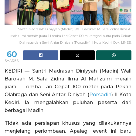
Santri Madrasah Diniyyah (Madin) Wali Barokah M. Safa Zidna Ilma Al
Mahzumi meraih juara 1 Lomba Lari Cepat 100 m kategori putra pada Pekan
Olahraga dan Seni Antar Diniyah (Porsadin) II Kota Kediri. Dok: LINES.
60
SHARES
KEDIRI — Santri Madrasah Diniyyah (Madin) Wali
Barokah M. Safa Zidna Ilma Al Mahzumi meraih
juara 1 Lomba Lari Cepat 100 meter pada Pekan
Olahraga dan Seni Antar Diniyah (
Porsadin
) II Kota
Kediri. Ia mengalahkan puluhan peserta dari
berbagai Madin.
Tidak ada persiapan khusus yang dilakukannya
menjelang perlombaan. Apalagi event ini baru