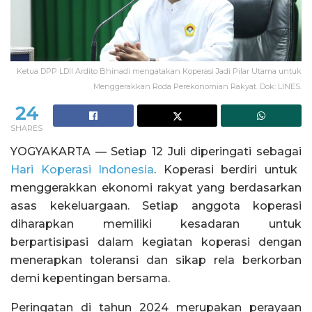
Ketua DPP LDII Ardito Bhinadi mengatakan Koperasi Jadi Pilar Utama untuk
Menggerakkan Roda Perekonomian Rakyat. Dok: LINES.
24
SHARES
YOGYAKARTA — Setiap 12 Juli diperingati sebagai
Hari Koperasi Indonesia
. Koperasi berdiri untuk
menggerakkan ekonomi rakyat yang berdasarkan
asas kekeluargaan. Setiap anggota koperasi
diharapkan memiliki kesadaran untuk
berpartisipasi dalam kegiatan koperasi dengan
menerapkan toleransi dan sikap rela berkorban
demi kepentingan bersama.
Peringatan di tahun 2024 merupakan perayaan