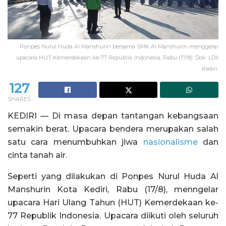
Ponpes Nurul Huda Al Manshurin bersama SMK Al Manshurin menggelar
upacara HUT Kemerdekaan ke-77 Republik Indonesia, Rabu (17/8). Dok: LDII
Kediri.
127
SHARES
KEDIRI — Di masa depan tantangan kebangsaan
semakin berat. Upacara bendera merupakan salah
satu cara menumbuhkan jiwa
nasionalisme
dan
cinta tanah air.
Seperti yang dilakukan di Ponpes Nurul Huda Al
Manshurin Kota Kediri, Rabu (17/8), menngelar
upacara Hari Ulang Tahun (HUT) Kemerdekaan ke-
77 Republik Indonesia. Upacara diikuti oleh seluruh