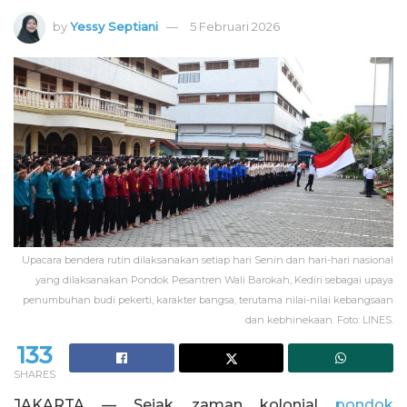
by
Yessy Septiani
5 Februari 2026
Upacara bendera rutin dilaksanakan setiap hari Senin dan hari-hari nasional
yang dilaksanakan Pondok Pesantren Wali Barokah, Kediri sebagai upaya
penumbuhan budi pekerti, karakter bangsa, terutama nilai-nilai kebangsaan
dan kebhinekaan. Foto: LINES.
133
SHARES
JAKARTA — Sejak zaman kolonial
pondok