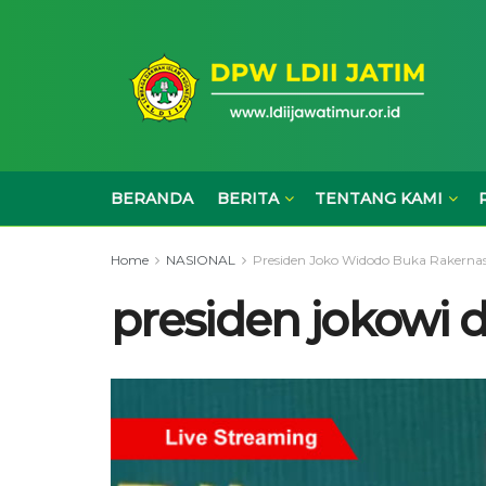
BERANDA
BERITA
TENTANG KAMI
Home
NASIONAL
Presiden Joko Widodo Buka Rakernas
presiden jokowi di