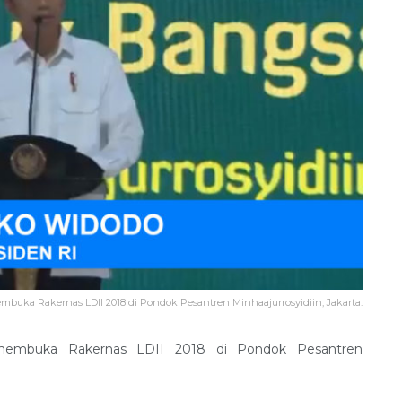
buka Rakernas LDII 2018 di Pondok Pesantren Minhaajurrosyidiin, Jakarta.
 membuka Rakernas LDII 2018 di Pondok Pesantren