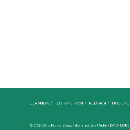
BERANDA
TENTANG KAMI
REDAKSI
HUBUNGI
© 2026
Biro Komunikasi, Informasi dan Media - DPW LDII 