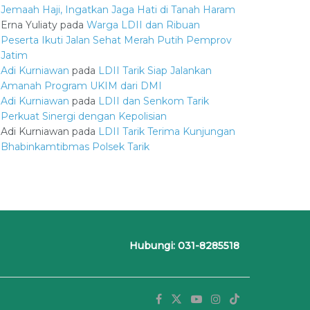
Jemaah Haji, Ingatkan Jaga Hati di Tanah Haram
Erna Yuliaty
pada
Warga LDII dan Ribuan
Peserta Ikuti Jalan Sehat Merah Putih Pemprov
Jatim
Adi Kurniawan
pada
LDII Tarik Siap Jalankan
Amanah Program UKIM dari DMI
Adi Kurniawan
pada
LDII dan Senkom Tarik
Perkuat Sinergi dengan Kepolisian
Adi Kurniawan
pada
LDII Tarik Terima Kunjungan
Bhabinkamtibmas Polsek Tarik
Hubungi: 031-8285518